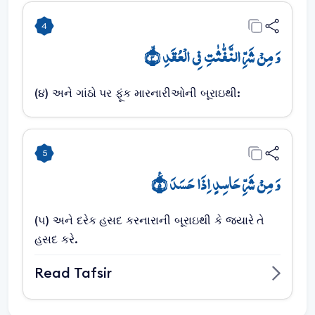
4
وَ مِنۡ شَرِّ النَّفّٰثٰتِ فِی الۡعُقَدِ ۙ﴿۴﴾
(૪) અને ગાંઠો પર ફૂંક મારનારીઓની બૂરાઇથી:
5
وَ مِنۡ شَرِّ حَاسِدٍ اِذَا حَسَدَ ٪﴿۵﴾
(૫) અને દરેક હસદ કરનારાની બૂરાઇથી કે જ્યારે તે
હસદ કરે.
Read Tafsir