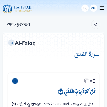
GUJ
અલ-કુરઆન
Al-Falaq
113
سورة الفلق
1
قُلۡ اَعُوۡذُ بِرَبِّ الۡفَلَقِ ۙ﴿۱﴾
(૧) કહે કે હું સુબ્હના પરવરદિગાર પાસે પનાહ માંગું છું :