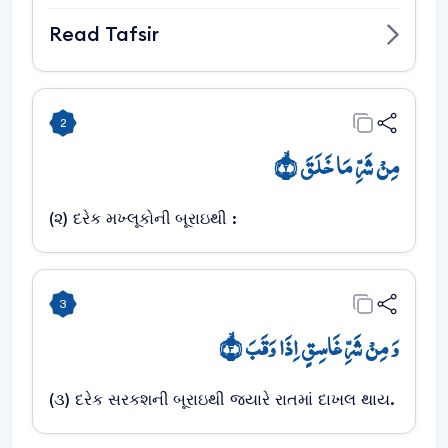
Read Tafsir
2
مِنۡ شَرِّ مَا خَلَقَ ۙ﴿۲﴾
(૨) દરેક મખ્લૂકોની બૂરાઇથી :
3
وَ مِنۡ شَرِّ غَاسِقٍ اِذَا وَقَبَ ۙ﴿۳﴾
(૩) દરેક સરકશની બૂરાઇથી જ્યારે રાતમાં દાખલ થાય.