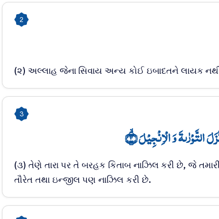
2
(૨) અલ્લાહ જેના સિવાય અન્ય કોઈ ઇબાદતને લાયક નથી,
3
زَلَ التَّوۡرٰىۃَ وَ الۡاِنۡجِیۡلَ ۙ﴿۳
(૩) તેણે તારા પર તે બરહક કિતાબ નાઝિલ કરી છે, જે તમારી
તૌરેત તથા ઇન્જીલ પણ નાઝિલ કરી છે.