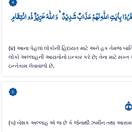
4
َرُوۡا بِاٰیٰتِ اللّٰہِ لَہُمۡ عَذَابٌ شَدِیۡدٌ ؕ وَ اللّٰہُ عَزِیۡزٌ ذُو انۡتِقَامٍ
(૪) આના પેહલાં લોકોની હિદાયત માટે અને હક તેમજ બાતિ
લોકો અલ્લાહની આયતોનો ઇન્કાર કરે છે; તેના માટે સખ્
ઇન્તેકામ લેવાવાળો છે.
5
۵
(૫) બેશક અલ્લાહ એ જ છે કે જેનાથી ઝમીન તથા આસમા