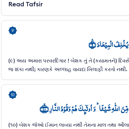
Read Tafsir
9
ا یُخۡلِفُ الۡمِیۡعَادَ ٪﴿۹
(૯) અય અમારા પરવરદિગાર ! બેશક તું તે (કયામતને) દિવસે
જ શંકા નથી; કારણકે અલ્લાહ વાયદા ખિલાફી કરતો નથી.
10
 مِّنَ اللّٰہِ شَیۡئًا ؕ وَ اُولٰٓئِکَ ہُمۡ وَقُوۡدُ النَّارِ ﴿ۙ۱۰
(૧૦) બેશક જેઓ ઈમાન લાવ્યા નથી તેમના માલ તથા ઔલ