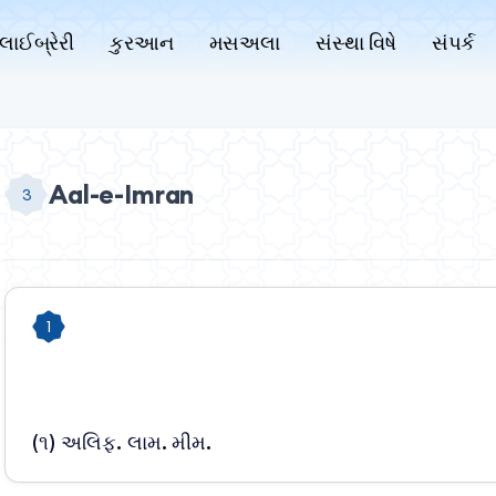
લાઈબ્રેરી
કુરઆન
મસઅલા
સંસ્થા વિષે
સંપર્ક
Aal-e-Imran
3
1
(૧) અલિફ. લામ. મીમ.