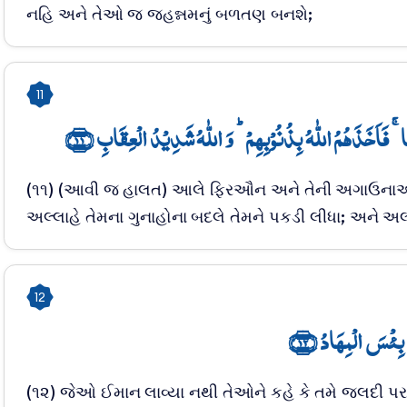
નહિ અને તેઓ જ જહન્નમનું બળતણ બનશે;
11
ا ۚ فَاَخَذَہُمُ اللّٰہُ بِذُنُوۡبِہِمۡ ؕ وَ اللّٰہُ شَدِیۡدُ الۡعِقَابِ ﴿۱۱
(૧૧) (આવી જ હાલત) આલે ફિરઔન અને તેની અગાઉનાઓન
અલ્લાહે તેમના ગુનાહોના બદલે તેમને પકડી લીધા; અને 
12
َ بِئۡسَ الۡمِہَادُ ﴿۱۲
(૧૨) જેઓ ઈમાન લાવ્યા નથી તેઓને કહે કે તમે જલદી 