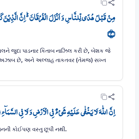
مِنۡ قَبۡلُ ہُدًی لِّلنَّاسِ وَ اَنۡزَلَ الۡفُرۡقَانَ ۬ؕ اِنَّ الَّذِیۡنَ کَف
﴿۴﴾
લને જુદા પાડનાર કિતાબ નાઝિલ કરી છે, બેશક જે
ત અઝાબ છે, અને અલ્લાહ તાકતવર (તેમજ) સખ્ત
اِنَّ اللّٰہَ لَا یَخۡفٰی عَلَیۡہِ شَیۡءٌ فِی الۡاَرۡضِ وَ لَا فِی السَّمَآءِ ؕ﴿﴾
નની કોઈપણ વસ્તુ છૂપી નથી.