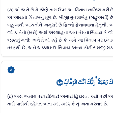
(૭) એ જ તે છે કે જેણે તારા ઉપર આ કિતાબ નાઝિલ કરી
એ આયતો કિતાબનું મૂળ છે. બીજી મુતશાબેહ (બહુઅર્થી) છે; 
બહુઅર્થી આયતોને અનુસરે છે ફિત્નો ફેલાવવાના હેતુથી, અ
જો કે તેનો (ખરો) અર્થ અલ્લાહના અને તેમના સિવાય કે જે
જાણતું નથી; અને તેઓ કહે છે કે અમે આ કિતાબ પર ઈમા
તરફથી છે, અને અક્કલમંદો સિવાય અન્ય કોઈ સમજી શક
8
نۡکَ رَحۡمَۃً ۚ اِنَّکَ اَنۡتَ الۡوَہَّابُ ﴿۸
(૮) અય અમારા પરવરદિગાર! અમારી હિદાયત કર્યા પછી અમા
તારી પાસેથી રહેમત અતા કર, કારણકે તું અતા કરનાર છે.