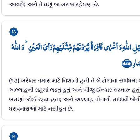
આવશે; અને તે ઘણું જ ખરાબ રહેઠાણ છે.
13
لِ اللّٰہِ وَ اُخۡرٰی کَافِرَۃٌ یَّرَوۡنَہُمۡ مِّثۡلَیۡہِمۡ رَاۡیَ الۡعَیۡنِ ؕ وَ اللّٰہُ
َارِ ﴿۱۳
(૧૩) ખરેખર તમારા માટે નિશાની હતી તે બે ટોળાના સબંધમા
અલ્લાહની રાહમાં લડતું હતું અને બીજુ ઈન્કાર કરનારૂં હતુ
બમણાં જોઈ રહ્યા હતા; અને અલ્લાહ પોતાની મદદથી જેની 
ધરાવનારાઓ માટે નસીહત છે.
14