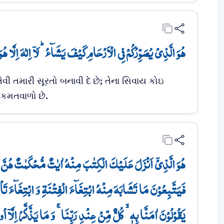
ہُوَ الَّذِیۡ یُصَوِّرُکُمۡ فِی الۡاَرۡحَامِ کَیۡفَ یَشَآءُ ؕ لَاۤ اِلٰہَ اِلَّا ہُو﴾
તેવી તમારી સૂરતો બનાવી દે છે; તેના સિવાય કોઇ
કમતવાળો છે.
ہُوَ الَّذِیۡۤ اَنۡزَلَ عَلَیۡکَ الۡکِتٰبَ مِنۡہُ اٰیٰتٌ مُّحۡکَمٰتٌ ہُنَّ اُم
یَقُوۡلُوۡنَ اٰمَنَّا بِہٖ ۙ کُلٌّ مِّنۡ عِنۡدِ رَبِّنَا ۚ وَ مَا یَذَّکَّرُ اِلَّاۤ ا﴾