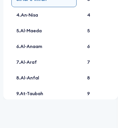
An-Nisa
4
Al-Maeda
5
Al-Anaam
6
Al-Araf
7
Al-Anfal
8
At-Taubah
9
Yunus
10
Hud
11