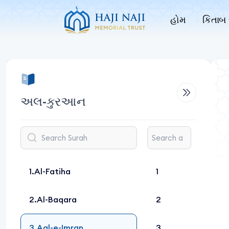
હોમ
કિતાબ 
અલ-કુરઆન
Al-Fatiha
1
Al-Baqara
2
Aal-e-Imran
3