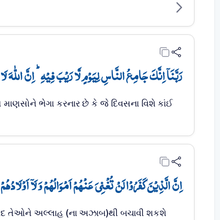
رَبَّنَاۤ اِنَّکَ جَامِعُ النَّاسِ لِیَوۡمٍ لَّا رَیۡبَ فِیۡہِ ؕ اِنَّ اللّٰہَ لَ﴾
 માણસોને ભેગા કરનાર છે કે જે દિવસના વિશે કાંઈ
اِنَّ الَّذِیۡنَ کَفَرُوۡا لَنۡ تُغۡنِیَ عَنۡہُمۡ اَمۡوَالُہُمۡ وَ لَاۤ اَوۡلَادُہُمۡ﴾
ાદ તેઓને અલ્લાહ (ના અઝાબ)થી બચાવી શકશે