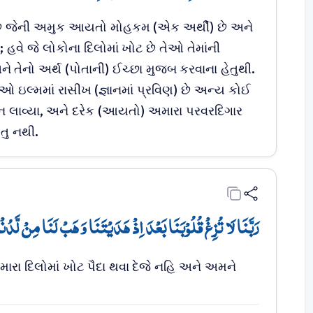
 છે જેની અમુક આયતો મોહકમ (એક અર્થી) છે અને
હવે જે લોકોના દિલોમાં ખોટ છે તેઓ તેમાંની
ને તેનો અર્થ (પોતાની) ઈચ્છા મુજબ કરવાના હેતુથી.
ઓ ઇલ્મમાં રાસીખ (જ્ઞાનમાં પ્રવિણ) છે અન્ય કોઈ
ન લાવ્યા, અને દરેક (આયતો) અમારા પરવરદિગાર
તુ નથી.
رَبَّنَا لَا تُزِغۡ قُلُوۡبَنَا بَعۡدَ اِذۡ ہَدَیۡتَنَا وَ ہَبۡ لَنَا مِنۡ لَّدُ﴾
રા દિલોમાં ખોટ પૈદા થવા દેજે નહિ અને અમને