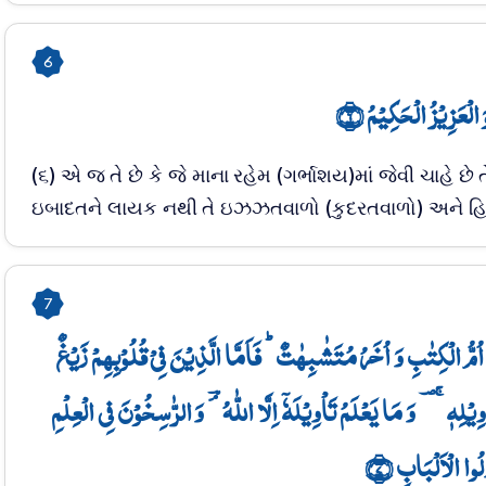
6
َ الۡعَزِیۡزُ الۡحَکِیۡمُ ﴿۶
(૬) એ જ તે છે કે જે માના રહેમ (ગર્ભાશય)માં જેવી ચાહે છે 
ઇબાદતને લાયક નથી તે ઇઝઝતવાળો (કુદરતવાળો) અને હિ
7
ُّ الۡکِتٰبِ وَ اُخَرُ مُتَشٰبِہٰتٌ ؕ فَاَمَّا الَّذِیۡنَ فِیۡ قُلُوۡبِہِمۡ زَیۡغٌ
فَیَتَّبِعُوۡنَ مَا تَشَابَہَ مِنۡہُ ابۡتِغَآءَ الۡفِتۡنَۃِ وَ ابۡتِغَآءَ تَاۡوِیۡلِہٖ ۚ؃ وَ مَا یَعۡلَمُ تَاۡوِیۡلَہٗۤ اِلَّا اللّٰہُ ۘؔ وَ الرّٰسِخُوۡنَ فِی الۡعِلۡمِ
ُولُوا الۡاَلۡبَابِ ﴿۷