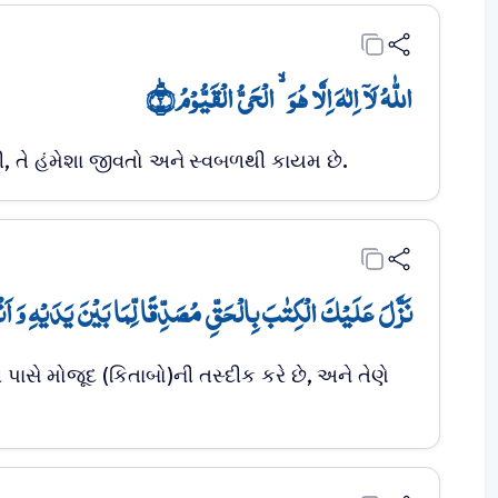
اللّٰہُ لَاۤ اِلٰہَ اِلَّا ہُوَ ۙ الۡحَیُّ الۡقَیُّوۡمُ ؕ﴿۲﴾
 તે હંમેશા જીવતો અને સ્વબળથી કાયમ છે.
نَزَّلَ عَلَیۡکَ الۡکِتٰبَ بِالۡحَقِّ مُصَدِّقًا لِّمَا بَیۡنَ یَدَیۡہِ وَ اَنۡ﴾
 પાસે મોજૂદ (કિતાબો)ની તસ્દીક કરે છે, અને તેણે