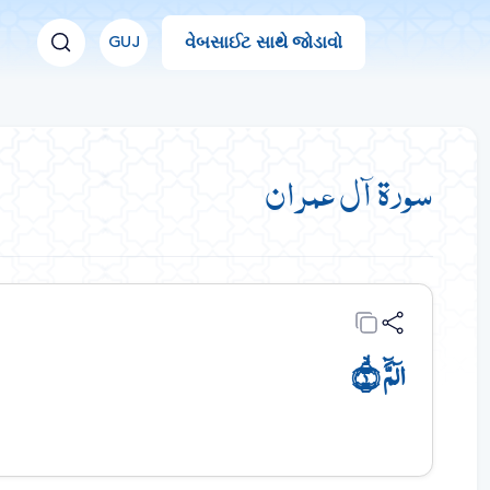
વેબસાઈટ સાથે જોડાવો
GUJ
سورة آل عمران
الٓمَّٓ ۙ﴿۱﴾