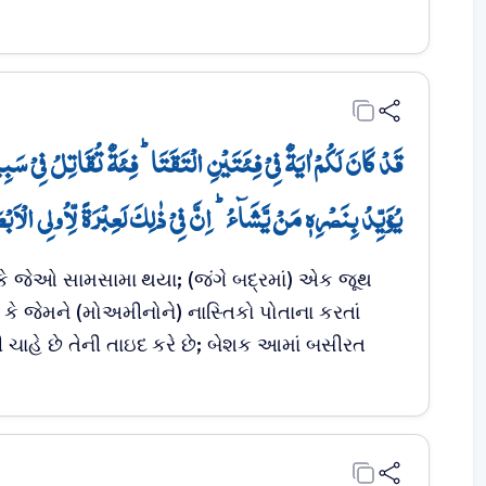
قَدۡ کَانَ لَکُمۡ اٰیَۃٌ فِیۡ فِئَتَیۡنِ الۡتَقَتَا ؕ فِئَۃٌ تُقَاتِلُ فِیۡ سَبِیۡ
یُؤَیِّدُ بِنَصۡرِہٖ مَنۡ یَّشَآءُ ؕ اِنَّ فِیۡ ذٰلِکَ لَعِبۡرَۃً لِّاُولِی الۡاَبۡص﴾
ં કે જેઓ સામસામા થયા; (જંગે બદ્રમાં) એક જૂથ
ં કે જેમને (મોઅમીનોને) નાસ્તિકો પોતાના કરતાં
ચાહે છે તેની તાઇદ કરે છે; બેશક આમાં બસીરત