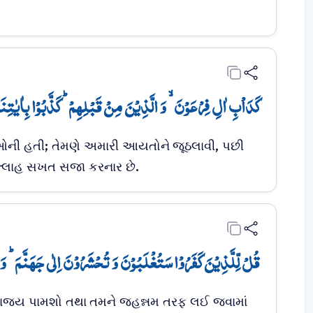
کَدَاۡبِ اٰلِ فِرۡعَوۡنَ ۙ وَ الَّذِیۡنَ مِنۡ قَبۡلِہِمۡ ؕ کَذَّبُوۡا بِاٰیٰتِنَ﴾
ી હતી; તેમણે અમારી આયતોને જૂઠલાવી, પછી
અલ્લાહ સખત સજા કરનાર છે.
قُلۡ لِّلَّذِیۡنَ کَفَرُوۡا سَتُغۡلَبُوۡنَ وَ تُحۡشَرُوۡنَ اِلٰی جَہَنَّمَ ؕ و﴾
પરાજય પામશો તથા તમને જહન્નમ તરફ લઈ જવામાં