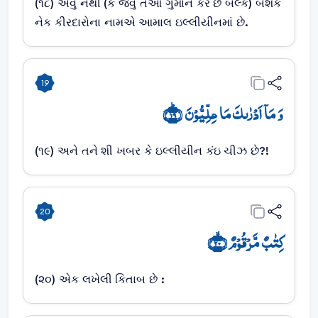
(૧૮) એવુ નથી (કે જેવુ તેઓ ગુમાન કરે છે બલ્કે) બેશક
નેક કીરદારોના નામએ આમાલ ઇલ્લીયીનમાં છે.
19
وَ مَاۤ اَدۡرٰىکَ مَا عِلِّیُّوۡنَ ﴿ؕ۱۹﴾
(૧૯) અને તને શી ખબર કે ઇલ્લીયીન કંઇ ચીઝ છે?!
20
کِتٰبٌ مَّرۡقُوۡمٌ ﴿ۙ۲۰﴾
(૨૦) એક લખેલી કિતાબ છે :