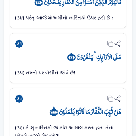
فَالۡیَوۡمَ الَّذِیۡنَ اٰمَنُوۡا مِنَ الۡکُفَّارِ یَضۡحَکُوۡنَ ﴿ۙ۳۴﴾
(૩૪) પરંતુ આજે મોઅમીનો નાસ્તિકો ઉપર હસે છે :
35
عَلَی الۡاَرَآئِکِ ۙ یَنۡظُرُوۡنَ ﴿ؕ۳۵﴾
(૩૫) તખ્તો પર બેસીને જોવે છે!
36
ہَلۡ ثُوِّبَ الۡکُفَّارُ مَا کَانُوۡا یَفۡعَلُوۡنَ ﴿٪۳۶﴾
(૩૬) કે શું નાસ્તિકો જે કાંઇ આમાલ કરતા હતા તેનો
પૂરેપૂરો બદલો મેળવ્યો?!