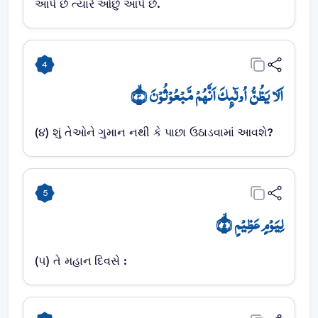
આપે છે ત્યારે ઓછું આપે છે.
4
اَلَا یَظُنُّ اُولٰٓئِکَ اَنَّہُمۡ مَّبۡعُوۡثُوۡنَ ۙ﴿۴﴾
(૪) શું તેઓને ગુમાન નથી કે પાછા ઉઠાડવામાં આવશે?
5
لِیَوۡمٍ عَظِیۡمٍ ۙ﴿۵﴾
(૫) તે મહાન દિવસે :