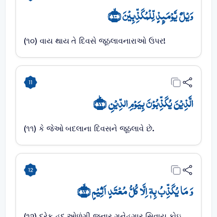
وَیۡلٌ یَّوۡمَئِذٍ لِّلۡمُکَذِّبِیۡنَ ﴿ۙ۱۰﴾
(૧૦) વાય થાય તે દિવસે જૂઠલાવનારાઓ ઉપર!
11
الَّذِیۡنَ یُکَذِّبُوۡنَ بِیَوۡمِ الدِّیۡنِ ﴿ؕ۱۱﴾
(૧૧) કે જેઓ બદલાના દિવસને જૂઠલાવે છે.
12
وَ مَا یُکَذِّبُ بِہٖۤ اِلَّا کُلُّ مُعۡتَدٍ اَثِیۡمٍ ﴿ۙ۱۲﴾
(૧૨) દરેક હદ ઓળંગી જનાર ગુનેહગાર સિવાય કોઇ