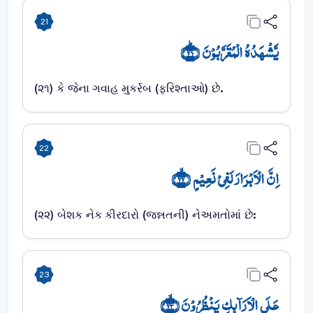
21
یَّشۡہَدُہُ الۡمُقَرَّبُوۡنَ ﴿ؕ۲۱﴾
(૨૧) કે જેના ગવાહ મુકર્રબ (ફરિશ્તાઓ) છે.
22
اِنَّ الۡاَبۡرَارَ لَفِیۡ نَعِیۡمٍ ﴿ۙ۲۲﴾
(૨૨) બેશક નેક કીરદારો (જન્નતની) નેઅમતોમાં છે:
23
عَلَی الۡاَرَآئِکِ یَنۡظُرُوۡنَ ﴿ۙ۲۳﴾