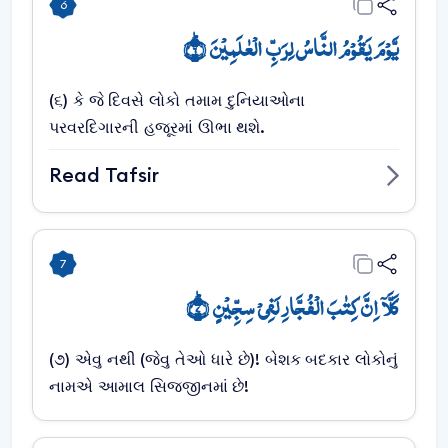
6
یَّوۡمَ یَقُوۡمُ النَّاسُ لِرَبِّ الۡعٰلَمِیۡنَ ؕ﴿۶﴾
(૬) કે જે દિવસે લોકો તમામ દુનિયાઓના
પરવરદિગારની હજૂરમાં ઊભા થશે.
Read Tafsir
7
کَلَّاۤ اِنَّ کِتٰبَ الۡفُجَّارِ لَفِیۡ سِجِّیۡنٍ ؕ﴿۷﴾
(૭) એવુ નથી (જેવુ તેઓ ધારે છે)! બેશક બદકાર લોકોનું
નામએ આમાલ સિજ્જીનમાં છે!