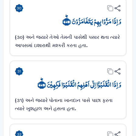
30
وَ اِذَا مَرُّوۡا بِہِمۡ یَتَغَامَزُوۡنَ ﴿۫ۖ۳۰﴾
(૩૦) અને જ્યારે તેઓ તેમની પાસેથી પસાર થતા ત્યારે
આપસમાં ઇશારાથી મશ્કરી કરતા હતા.
31
وَ اِذَا انۡقَلَبُوۡۤا اِلٰۤی اَہۡلِہِمُ انۡقَلَبُوۡا فَکِہِیۡنَ ﴿۫ۖ۳۱﴾
(૩૧) અને જ્યારે પોતાના ખાનદાન પાસે પાછા ફરતા
ત્યારે ખુશહાલ અને હસતા હતા.
32