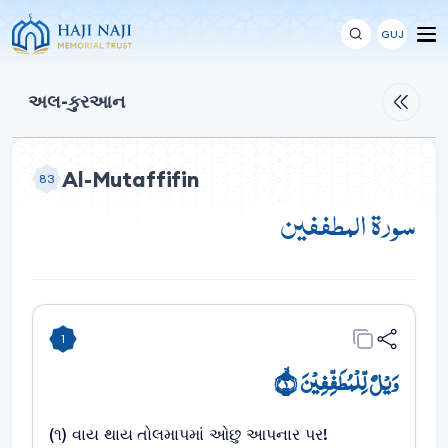
GUJ
અલ-કુરઆન
Al-Mutaffifin
83
سورة المطففين
1
وَیۡلٌ لِّلۡمُطَفِّفِیۡنَ ۙ﴿۱﴾
(૧) વાય થાય તોલમાપમાં ઓછુ આપનાર પર!