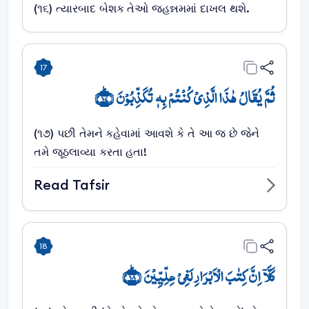
(૧૬) ત્યારબાદ બેશક તેઓ જહન્નમમાં દાખલ થશે.
17
ثُمَّ یُقَالُ ہٰذَا الَّذِیۡ کُنۡتُمۡ بِہٖ تُکَذِّبُوۡنَ ﴿ؕ۱۷﴾
(૧૭) પછી તેમને કહેવામાં આવશે કે તે આ જ છે જેને
તમે જૂઠલાવ્યા કરતા હતા!
Read Tafsir
18
کَلَّاۤ اِنَّ کِتٰبَ الۡاَبۡرَارِ لَفِیۡ عِلِّیِّیۡنَ ﴿ؕ۱۸﴾