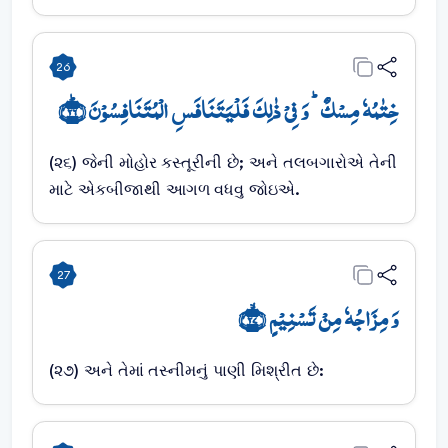
26
خِتٰمُہٗ مِسۡکٌ ؕ وَ فِیۡ ذٰلِکَ فَلۡیَتَنَافَسِ الۡمُتَنَافِسُوۡنَ ﴿ؕ۲۶﴾
(૨૬) જેની મોહોર કસ્તૂરીની છે; અને તલબગારોએ તેની
માટે એકબીજાથી આગળ વધવુ જોઇએ.
27
وَ مِزَاجُہٗ مِنۡ تَسۡنِیۡمٍ ﴿ۙ۲۷﴾
(૨૭) અને તેમાં તસ્નીમનું પાણી મિશ્રીત છે: