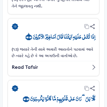
તેને જૂઠલાવતુ નથી.
13
اِذَا تُتۡلٰی عَلَیۡہِ اٰیٰتُنَا قَالَ اَسَاطِیۡرُ الۡاَوَّلِیۡنَ ﴿ؕ۱۳﴾
(૧૩) જ્યારે તેની સામે અમારી આયતોને પઢવામાં આવે
છે ત્યારે કહે છે કે આ અગાઉની વાર્તાઓ છે.
Read Tafsir
14
کَلَّا بَلۡ ٜ رَانَ عَلٰی قُلُوۡبِہِمۡ مَّا کَانُوۡا یَکۡسِبُوۡنَ ﴿۱۴﴾