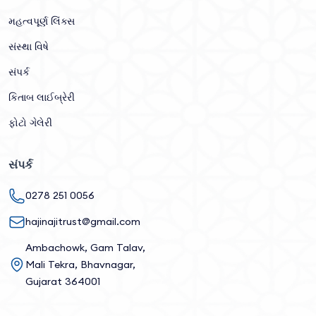
મહત્વપૂર્ણ લિંક્સ
સંસ્થા વિષે
સંપર્ક
કિતાબ લાઈબ્રેરી
ફોટો ગેલેરી
સંપર્ક
0278 251 0056
hajinajitrust@gmail.com
Ambachowk, Gam Talav,
Mali Tekra, Bhavnagar,
Gujarat 364001