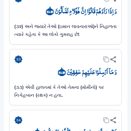
وَ اِذَا رَاَوۡہُمۡ قَالُوۡۤا اِنَّ ہٰۤؤُلَآءِ لَضَآلُّوۡنَ ﴿ۙ۳۲﴾
(૩૨) અને જ્યારે તેઓ (ઇમાન લાવનારાઓ)ને નિહાળતા
ત્યારે કહેતા કે આ લોકો ગુમરાહ છે!
33
وَ مَاۤ اُرۡسِلُوۡا عَلَیۡہِمۡ حٰفِظِیۡنَ ﴿ؕ۳۳﴾
(૩૩) એવી હાલતમાં કે તેઓ તેમના (મોમીનો) પર
નિગેહબાન (રક્ષક) ન હતા.
34