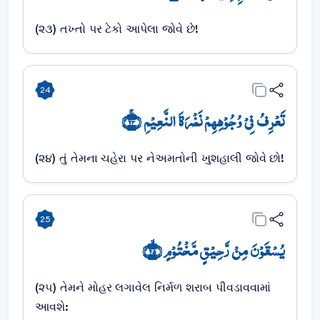
(૨૩) તખ્તો પર ટેકો આપેલા જોવે છે!
24
تَعۡرِفُ فِیۡ وُجُوۡہِہِمۡ نَضۡرَۃَ النَّعِیۡمِ ﴿ۚ۲۴﴾
(૨૪) તું તેમના ચહેરા પર નેઅમતોની ખુશહાલી જોવે છો!
25
یُسۡقَوۡنَ مِنۡ رَّحِیۡقٍ مَّخۡتُوۡمٍ ﴿ۙ۲۵﴾
(૨૫) તેમને મોહર લગાવેલ નિર્મળ શરાબ પીવડાવવામાં
આવશે: