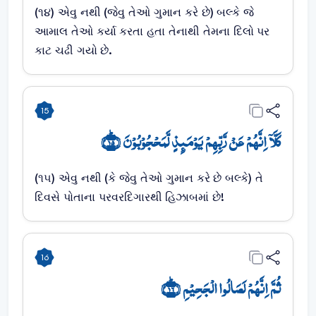
(૧૪) એવુ નથી (જેવુ તેઓ ગુમાન કરે છે) બલ્કે જે
આમાલ તેઓ કર્યા કરતા હતા તેનાથી તેમના દિલો પર
કાટ ચઢી ગયો છે.
15
کَلَّاۤ اِنَّہُمۡ عَنۡ رَّبِّہِمۡ یَوۡمَئِذٍ لَّمَحۡجُوۡبُوۡنَ ﴿ؕ۱۵﴾
(૧૫) એવુ નથી (કે જેવુ તેઓ ગુમાન કરે છે બલ્કે) તે
દિવસે પોતાના પરવરદિગારથી હિઝાબમાં છે!
16
ثُمَّ اِنَّہُمۡ لَصَالُوا الۡجَحِیۡمِ ﴿ؕ۱۶﴾