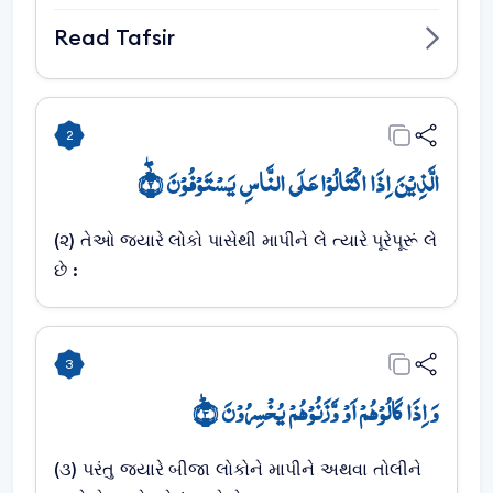
Read Tafsir
2
الَّذِیۡنَ اِذَا اکۡتَالُوۡا عَلَی النَّاسِ یَسۡتَوۡفُوۡنَ ۫﴿ۖ۲﴾
(૨) તેઓ જયારે લોકો પાસેથી માપીને લે ત્યારે પૂરેપૂરૂં લે
છે :
3
وَ اِذَا کَالُوۡہُمۡ اَوۡ وَّزَنُوۡہُمۡ یُخۡسِرُوۡنَ ﴿ؕ۳﴾
(૩) પરંતુ જયારે બીજા લોકોને માપીને અથવા તોલીને