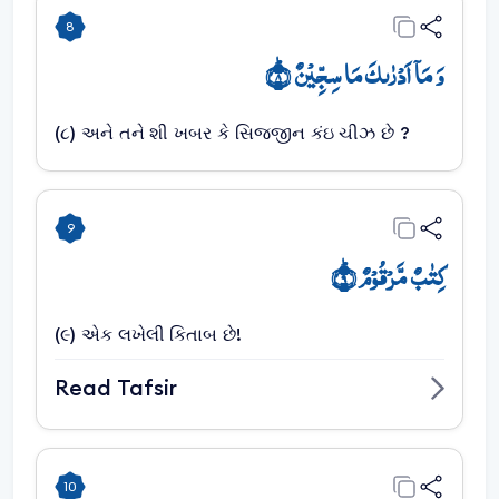
8
وَ مَاۤ اَدۡرٰىکَ مَا سِجِّیۡنٌ ؕ﴿۸﴾
(૮) અને તને શી ખબર કે સિજ્જીન કંઇ ચીઝ છે ?
9
کِتٰبٌ مَّرۡقُوۡمٌ ؕ﴿۹﴾
(૯) એક લખેલી કિતાબ છે!
Read Tafsir
10