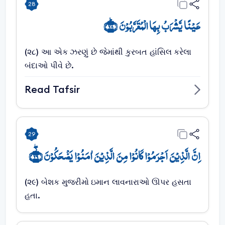
28
عَیۡنًا یَّشۡرَبُ بِہَا الۡمُقَرَّبُوۡنَ ﴿ؕ۲۸﴾
(૨૮) આ એક ઝરણું છે જેમાંથી કુરબત હાંસિલ કરેલા
બંદાઓ પીવે છે.
Read Tafsir
29
اِنَّ الَّذِیۡنَ اَجۡرَمُوۡا کَانُوۡا مِنَ الَّذِیۡنَ اٰمَنُوۡا یَضۡحَکُوۡنَ ﴿۫ۖ۲۹﴾
(૨૯) બેશક મુજરીમો ઇમાન લાવનારાઓ ઊપર હસતા
હતા.