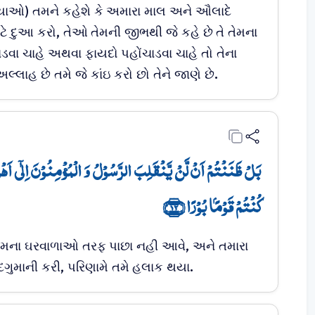
યાઓ) તમને કહેશે કે અમારા માલ અને ઔલાદે
ે દુઆ કરો, તેઓ તેમની જીભથી જે કહે છે તે તેમના
ાડવા ચાહે અથવા ફાયદો પહોંચાડવા ચાહે તો તેના
્લાહ છે તમે જે કાંઇ કરો છો તેને જાણે છે.
بَلۡ ظَنَنۡتُمۡ اَنۡ لَّنۡ یَّنۡقَلِبَ الرَّسُوۡلُ وَ الۡمُؤۡمِنُوۡنَ اِلٰۤی اَہۡلِ
کُنۡتُمۡ قَوۡمًۢا بُوۡرًا ﴿۱۲﴾
 તેમના ઘરવાળાઓ તરફ પાછા નહી આવે, અને તમારા
ગુમાની કરી, પરિણામે તમે હલાક થયા.