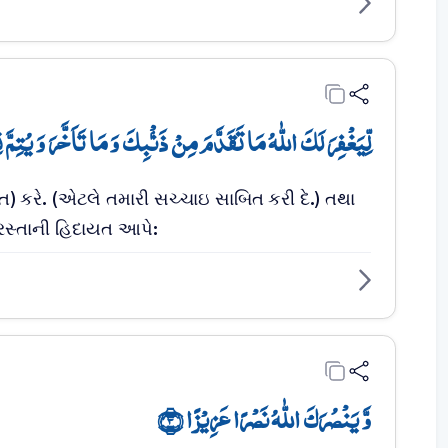
لِّیَغۡفِرَ لَکَ اللّٰہُ مَا تَقَدَّمَ مِنۡ ذَنۡۢبِکَ وَ مَا تَاَخَّرَ وَ یُتِم﴾
) કરે. (એટલે તમારી સચ્ચાઇ સાબિત કરી દે.) તથા
રસ્તાની હિદાયત આપે:
وَّ یَنۡصُرَکَ اللّٰہُ نَصۡرًا عَزِیۡزًا ﴿۳﴾