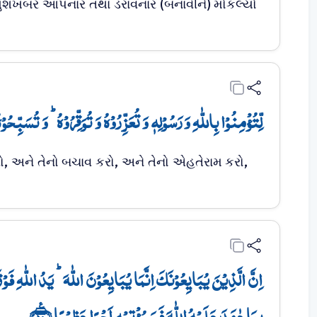
ુશખબર આપનાર તથા ડરાવનાર (બનાવીને) મોકલ્યો
لِّتُؤۡمِنُوۡا بِاللّٰہِ وَ رَسُوۡلِہٖ وَ تُعَزِّرُوۡہُ وَ تُوَقِّرُوۡہُ ؕ وَ تُسَبِّحُو﴾
ો, અને તેનો બચાવ કરો, અને તેનો એહતેરામ કરો,
اِنَّ الَّذِیۡنَ یُبَایِعُوۡنَکَ اِنَّمَا یُبَایِعُوۡنَ اللّٰہَ ؕ یَدُ اللّٰہِ فَ
بِمَا عٰہَدَ عَلَیۡہُ اللّٰہَ فَسَیُؤۡتِیۡہِ اَجۡرًا عَظِیۡمًا ﴿٪۱۰﴾