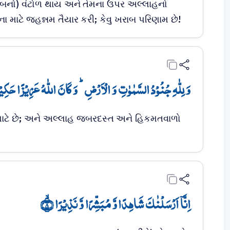
ઝાબનો) વંટોળ થાય અને તેમના ઉપર અલ્લાહનો
માટે જહન્નમ તૈયાર કરી; કેવુ ખરાબ પરિણામ છે!
وَ لِلّٰہِ جُنُوۡدُ السَّمٰوٰتِ وَ الۡاَرۡضِ ؕ وَ کَانَ اللّٰہُ عَزِیۡزًا حَکِیۡ﴾
ટે છે; અને અલ્લાહ જબરદસ્ત અને હિકમતવાળો
اِنَّاۤ اَرۡسَلۡنٰکَ شَاہِدًا وَّ مُبَشِّرًا وَّ نَذِیۡرًا ۙ﴿۸﴾