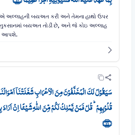
એ અલ્લાહની બયઅત કરી અને તેમના હાથો ઉપર
 નુકસાનમાં બયઅત તોડી છે, અને જે કોઇ અલ્લાહ
ીમ આપશે.
سَیَقُوۡلُ لَکَ الۡمُخَلَّفُوۡنَ مِنَ الۡاَعۡرَابِ شَغَلَتۡنَاۤ اَمۡوَالُنَا وَ
قُلُوۡبِہِمۡ ؕ قُلۡ فَمَنۡ یَّمۡلِکُ لَکُمۡ مِّنَ اللّٰہِ شَیۡئًا اِنۡ اَرَادَ بِک
﴿۱۱﴾