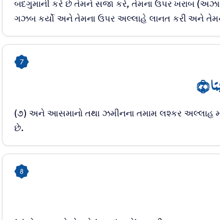
બદગુમાની કરે છે તેમને સજા કરે, તેમના ઉપર ખરાબ (અ
ગઝબ કર્યો અને તેમના ઉપર અલ્લાહે લાનત કરી અને તેમના 
7
مًا ﴿۷
(૭) અને આસમાનો તથા ઝમીનના તમામ લશ્કર અલ્લાહ મા
છે.
8