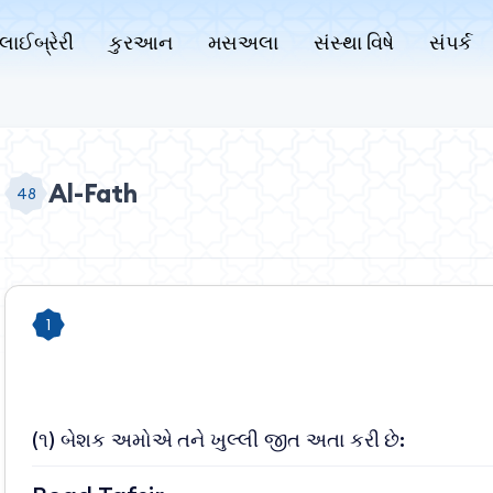
લાઈબ્રેરી
કુરઆન
મસઅલા
સંસ્થા વિષે
સંપર્ક
Al-Fath
48
1
(૧) બેશક અમોએ તને ખુલ્લી જીત અતા કરી છે: