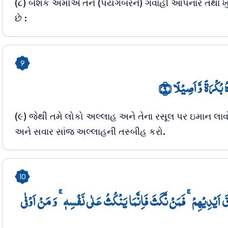
(૮) બેશક અમોએ તને (પયગંબરને) ગવાહી આપનાર તથા ખ
છે :
9
ۡہُ بُکۡرَۃً وَّ اَصِیۡلًا ﴿۹
(૯) જેથી તમે લોકો અલ્લાહ અને તેના રસૂલ પર ઇમાન લાવ
અને સવાર સાંજ અલ્લાહની તસ્બીહ કરો.
10
وۡقَ اَیۡدِیۡہِمۡ ۚ فَمَنۡ نَّکَثَ فَاِنَّمَا یَنۡکُثُ عَلٰی نَفۡسِہٖ ۚ وَ مَنۡ اَوۡفٰی