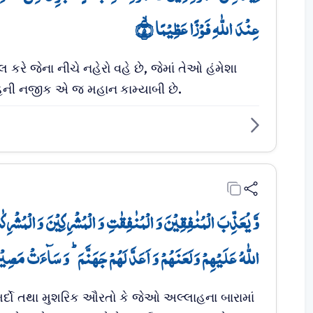
عِنۡدَ اللّٰہِ فَوۡزًا عَظِیۡمًا ۙ﴿۵﴾
કરે જેના નીચે નહેરો વહે છે, જેમાં તેઓ હંમેશા
લાહની નજીક એ જ મહાન કામ્યાબી છે.
وَّ یُعَذِّبَ الۡمُنٰفِقِیۡنَ وَ الۡمُنٰفِقٰتِ وَ الۡمُشۡرِکِیۡنَ وَ الۡمُشۡرِکٰ
اللّٰہُ عَلَیۡہِمۡ وَ لَعَنَہُمۡ وَ اَعَدَّ لَہُمۡ جَہَنَّمَ ؕ وَ سَآءَتۡ مَصِیۡ﴾
મર્દો તથા મુશરિક ઔરતો કે જેઓ અલ્લાહના બારામાં