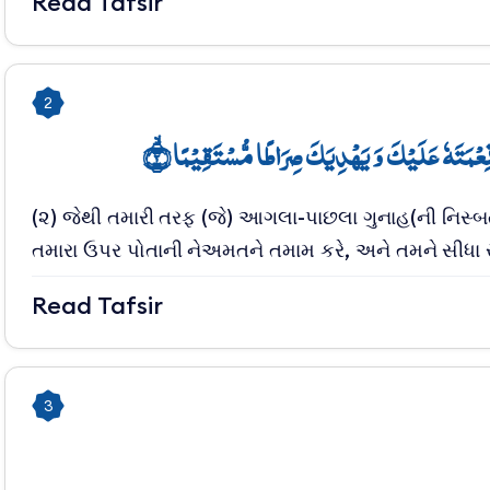
Read Tafsir
2
َّ نِعۡمَتَہٗ عَلَیۡکَ وَ یَہۡدِیَکَ صِرَاطًا مُّسۡتَقِیۡمًا ۙ﴿۲
(૨) જેથી તમારી તરફ (જે) આગલા-પાછલા ગુનાહ(ની નિસ્બત
તમારા ઉપર પોતાની નેઅમતને તમામ કરે, અને તમને સીધા 
Read Tafsir
3