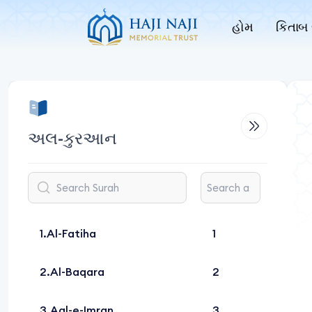
હોમ
કિતાબ 
અલ-કુરઆન
Al-Fatiha
1
Al-Baqara
2
Aal-e-Imran
3