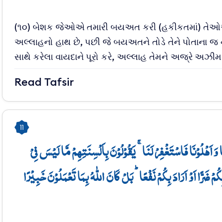
(૧૦) બેશક જેઓએ તમારી બયઅત કરી (હકીકતમાં) તેઓ
અલ્લાહનો હાથ છે, પછી જે બયઅતને તોડે તેને પોતાના જ
સાથે કરેલા વાયદાને પૂરો કરે, અલ્લાહ તેમને અજ્રે અઝ
Read Tafsir
11
 اَہۡلُوۡنَا فَاسۡتَغۡفِرۡ لَنَا ۚ یَقُوۡلُوۡنَ بِاَلۡسِنَتِہِمۡ مَّا لَیۡسَ فِیۡ
ُمۡ ضَرًّا اَوۡ اَرَادَ بِکُمۡ نَفۡعًا ؕ بَلۡ کَانَ اللّٰہُ بِمَا تَعۡمَلُوۡنَ خَبِیۡرًا