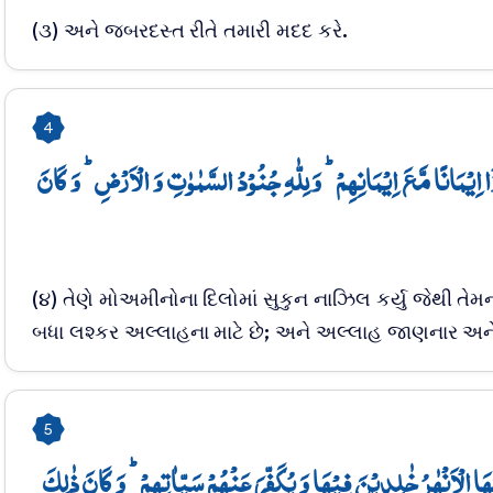
(૩) અને જબરદસ્ત રીતે તમારી મદદ કરે.
4
ا اِیۡمَانًا مَّعَ اِیۡمَانِہِمۡ ؕ وَ لِلّٰہِ جُنُوۡدُ السَّمٰوٰتِ وَ الۡاَرۡضِ ؕ وَ کَانَ
(૪) તેણે મોઅમીનોના દિલોમાં સુકુન નાઝિલ કર્યુ જેથી 
બધા લશ્કર અલ્લાહના માટે છે; અને અલ્લાહ જાણનાર અન
5
الۡاَنۡہٰرُ خٰلِدِیۡنَ فِیۡہَا وَ یُکَفِّرَ عَنۡہُمۡ سَیِّاٰتِہِمۡ ؕ وَ کَانَ ذٰلِکَ