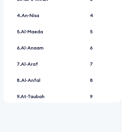
An-Nisa
4
Al-Maeda
5
Al-Anaam
6
Al-Araf
7
Al-Anfal
8
At-Taubah
9
Yunus
10
Hud
11