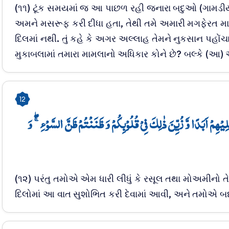
(૧૧) ટૂંક સમયમાં જ આ પાછળ રહી જનારા બદુઓ (ગામડી
અમને મસરૂફ કરી દીધા હતા, તેથી તમે અમારી મગફેરત માટ
દિલમાં નથી. તું કહે કે અગર અલ્લાહ તેમને નુકસાન પહોંચ
મુકાબલામાં તમારા મામલાનો અધિકાર કોને છે? બલ્કે (આ) અલ
12
یۡہِمۡ اَبَدًا وَّ زُیِّنَ ذٰلِکَ فِیۡ قُلُوۡبِکُمۡ وَ ظَنَنۡتُمۡ ظَنَّ السَّوۡءِ ۚۖ وَ
(૧૨) પરંતુ તમોએ એમ ધારી લીધું કે રસૂલ તથા મોઅમીનો
દિલોમાં આ વાત સુશોભિત કરી દેવામાં આવી, અને તમોએ બદ