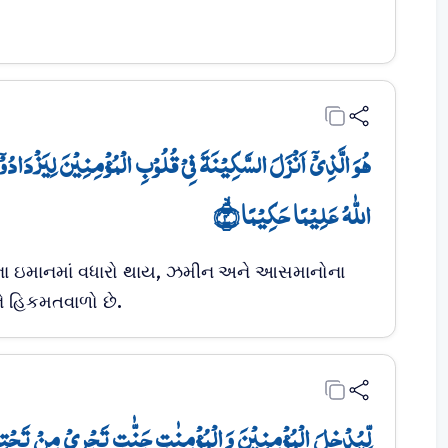
ہُوَ الَّذِیۡۤ اَنۡزَلَ السَّکِیۡنَۃَ فِیۡ قُلُوۡبِ الۡمُؤۡمِنِیۡنَ لِیَزۡدَادُوۡۤ
اللّٰہُ عَلِیۡمًا حَکِیۡمًا ۙ﴿۴﴾
તેમના ઇમાનમાં વધારો થાય, ઝમીન અને આસમાનોના
ે હિકમતવાળો છે.
لِّیُدۡخِلَ الۡمُؤۡمِنِیۡنَ وَ الۡمُؤۡمِنٰتِ جَنّٰتٍ تَجۡرِیۡ مِنۡ تَحۡتِہَا 