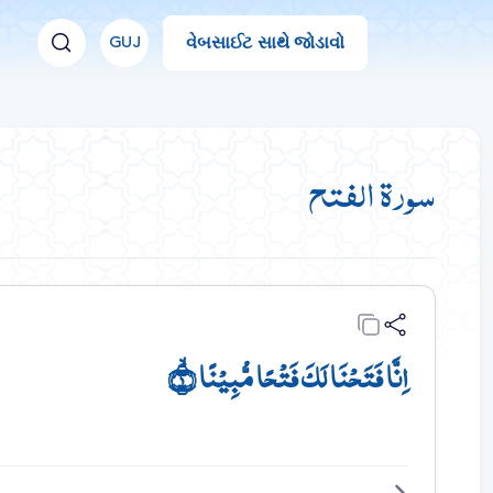
વેબસાઈટ સાથે જોડાવો
GUJ
سورة الفتح
اِنَّا فَتَحۡنَا لَکَ فَتۡحًا مُّبِیۡنًا ۙ﴿۱﴾