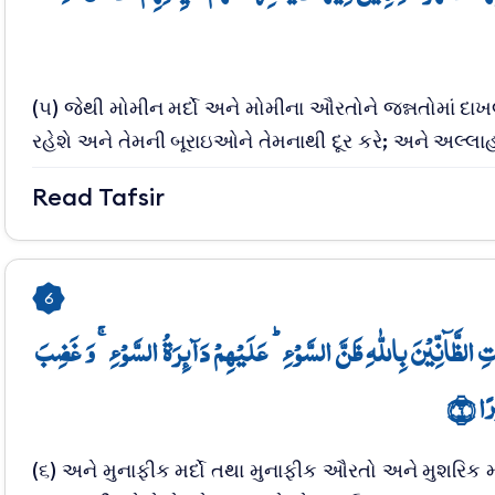
(૫) જેથી મોમીન મર્દો અને મોમીના ઔરતોને જન્નતોમાં દાખલ 
રહેશે અને તેમની બૂરાઇઓને તેમનાથી દૂર કરે; અને અલ્
Read Tafsir
6
تِ الظَّآنِّیۡنَ بِاللّٰہِ ظَنَّ السَّوۡءِ ؕ عَلَیۡہِمۡ دَآئِرَۃُ السَّوۡءِ ۚ وَ غَضِبَ
رًا ﴿۶
(૬) અને મુનાફીક મર્દો તથા મુનાફીક ઔરતો અને મુશરિક 