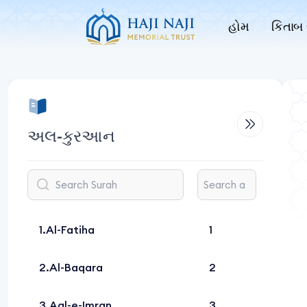
હોમ
કિતાબ 
અલ-કુરઆન
Al-Fatiha
1
Al-Baqara
2
Aal-e-Imran
3