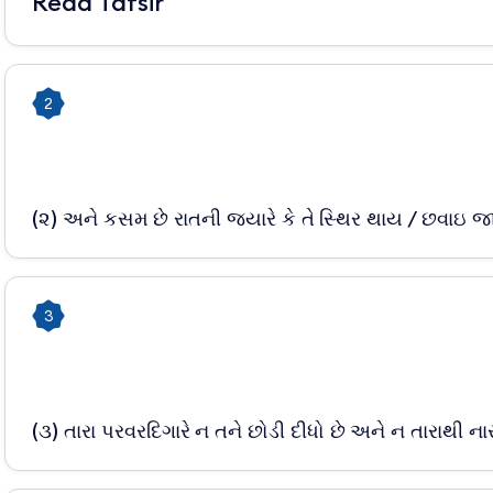
Read Tafsir
2
(૨) અને કસમ છે રાતની જ્યારે કે તે સ્થિર થાય / છવાઇ જ
3
(૩) તારા પરવરદિગારે ન તને છોડી દીધો છે અને ન તારાથી ન