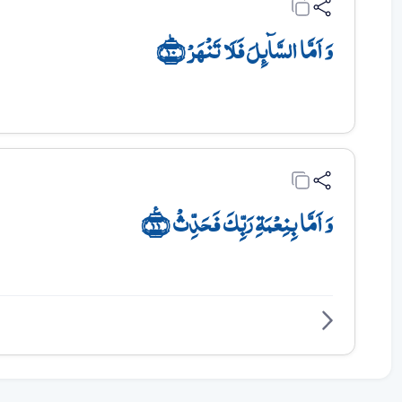
وَ اَمَّا السَّآئِلَ فَلَا تَنۡہَرۡ ﴿ؕ۱۰﴾
وَ اَمَّا بِنِعۡمَۃِ رَبِّکَ فَحَدِّثۡ ﴿٪۱۱﴾