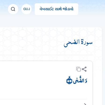
વેબસાઈટ સાથે જોડાવો
GUJ
سورة الضحى
وَ الضُّحٰی ۙ﴿۱﴾