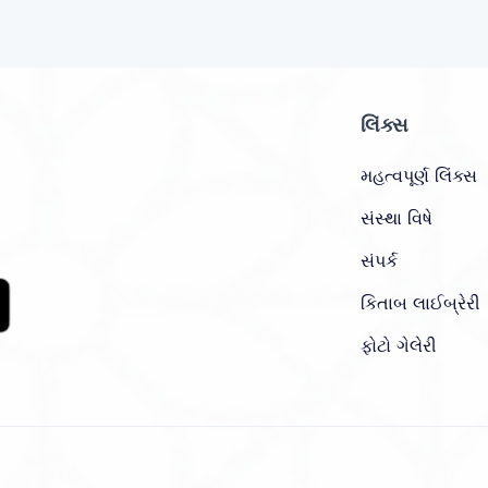
લિંક્સ
મહત્વપૂર્ણ લિંક્સ
સંસ્થા વિષે
સંપર્ક
કિતાબ લાઈબ્રેરી
ફોટો ગેલેરી