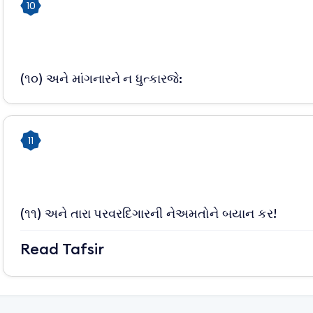
10
(૧૦) અને માંગનારને ન ધુત્કારજે:
11
(૧૧) અને તારા પરવરદિગારની નેઅમતોને બયાન કર!
Read Tafsir