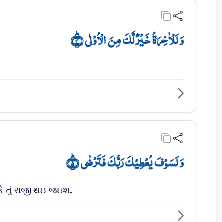
وَ لَلۡاٰخِرَۃُ خَیۡرٌ لَّکَ مِنَ الۡاُوۡلٰی ؕ﴿۴﴾
وَ لَسَوۡفَ یُعۡطِیۡکَ رَبُّکَ فَتَرۡضٰی ؕ﴿۵﴾
ે તું રાજી થઇ જઇશ.