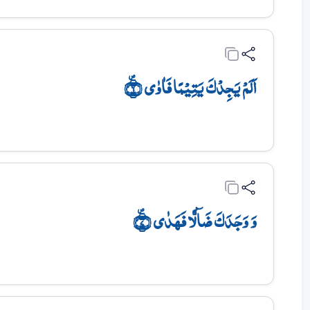
اَلَمۡ یَجِدۡکَ یَتِیۡمًا فَاٰوٰی ۪﴿۶﴾
وَ وَجَدَکَ ضَآلًّا فَہَدٰی ۪﴿۷﴾