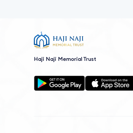
Ad-Dukhan
Al-Jathiya
Al-Ahqaf
Muhammad
Haji Naji Memorial Trust
Al-Fath
Al-Hujraat
Qaf
Adh-Dhariyat