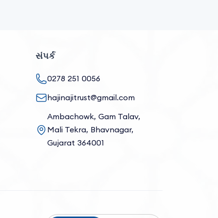
સંપર્ક
0278 251 0056
hajinajitrust@gmail.com
Ambachowk, Gam Talav,
Mali Tekra, Bhavnagar,
Gujarat 364001