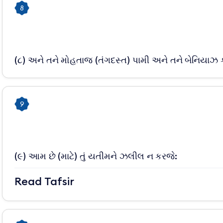
8
(૮) અને તને મોહતાજ (તંગદસ્ત) પામી અને તને બેનિયાઝ ક
9
(૯) આમ છે (માટે) તું યતીમને ઝલીલ ન કરજે:
Read Tafsir