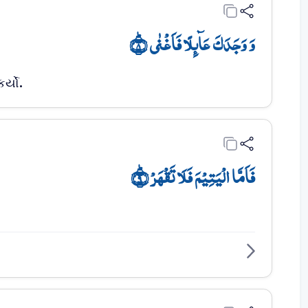
وَ وَجَدَکَ عَآئِلًا فَاَغۡنٰی ؕ﴿۸﴾
ર્યો.
فَاَمَّا الۡیَتِیۡمَ فَلَا تَقۡہَرۡ ؕ﴿۹﴾