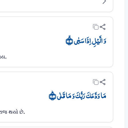
وَ الَّیۡلِ اِذَا سَجٰی ۙ﴿۲﴾
ાય.
مَا وَدَّعَکَ رَبُّکَ وَ مَا قَلٰی ؕ﴿۳﴾
ારાજ થયો છે.