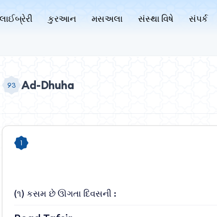
લાઈબ્રેરી
કુરઆન
મસઅલા
સંસ્થા વિષે
સંપર્ક
Ad-Dhuha
93
1
(૧) કસમ છે ઊગતા દિવસની :