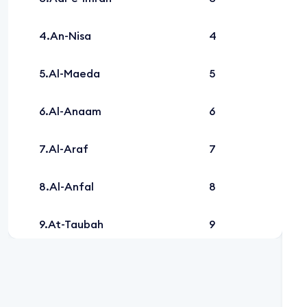
An-Nisa
4
Al-Maeda
5
Al-Anaam
6
Al-Araf
7
Al-Anfal
8
At-Taubah
9
Yunus
10
Hud
11