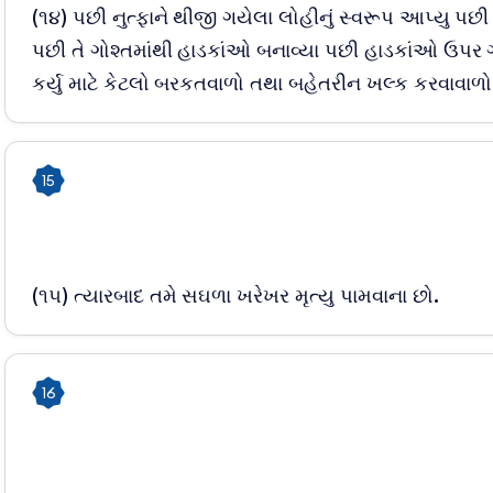
(૧૪) પછી નુત્ફાને થીજી ગયેલા લોહીનું સ્વરૂપ આપ્યુ પછી
પછી તે ગોશ્તમાંથી હાડકાંઓ બનાવ્યા પછી હાડકાંઓ ઉપર 
કર્યુ માટે કેટલો બરકતવાળો તથા બહેતરીન ખલ્ક કરવાવાળો
15
(૧૫) ત્યારબાદ તમે સઘળા ખરેખર મૃત્યુ પામવાના છો.
16