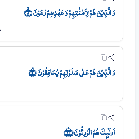
وَ الَّذِیۡنَ ہُمۡ لِاَمٰنٰتِہِمۡ وَ عَہۡدِہِمۡ رٰعُوۡنَ ۙ﴿۸﴾
ે.
وَ الَّذِیۡنَ ہُمۡ عَلٰی صَلَوٰتِہِمۡ یُحَافِظُوۡنَ ۘ﴿۹﴾
اُولٰٓئِکَ ہُمُ الۡوٰرِثُوۡنَ ﴿ۙ۱۰﴾