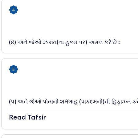
4
(૪) અને જેઓ ઝકાત(ના હુકમ પર) અમલ કરે છે :
5
(૫) અને જેઓ પોતાની શર્મગાહ (પાકદમની)ની હિફાઝત કરે
Read Tafsir