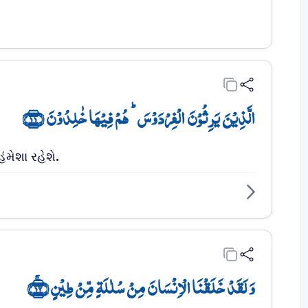
الَّذِیۡنَ یَرِثُوۡنَ الۡفِرۡدَوۡسَ ؕ ہُمۡ فِیۡہَا خٰلِدُوۡنَ ﴿۱۱﴾
મેશા રહેશે.
وَ لَقَدۡ خَلَقۡنَا الۡاِنۡسَانَ مِنۡ سُلٰلَۃٍ مِّنۡ طِیۡنٍ ﴿ۚ۱۲﴾