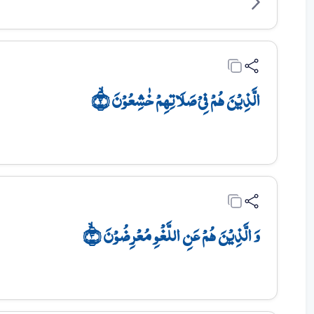
الَّذِیۡنَ ہُمۡ فِیۡ صَلَاتِہِمۡ خٰشِعُوۡنَ ۙ﴿۲﴾
وَ الَّذِیۡنَ ہُمۡ عَنِ اللَّغۡوِ مُعۡرِضُوۡنَ ﴿ۙ۳﴾