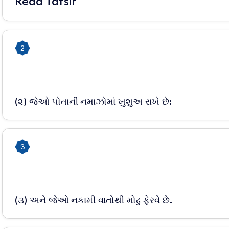
Read Tafsir
2
(૨) જેઓ પોતાની નમાઝોમાં ખુશુઅ રાખે છે:
3
(૩) અને જેઓ નકામી વાતોથી મોઢુ ફેરવે છે.