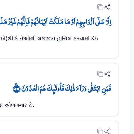
اِلَّا عَلٰۤی اَزۡوَاجِہِمۡ اَوۡ مَا مَلَکَتۡ اَیۡمَانُہُمۡ فَاِنَّہُمۡ غَیۡرُ مَلُ﴾
ો)થી કે તેઓથી લજ્જત હાંસિલ કરવામાં કંઇ
فَمَنِ ابۡتَغٰی وَرَآءَ ذٰلِکَ فَاُولٰٓئِکَ ہُمُ الۡعٰدُوۡنَ ۚ﴿۷﴾
હદ ઓળંગનાર છે.