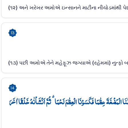
(૧૨) અને ખરેખર અમોએ ઇન્સાનને માટીના નીચોડમાંથી પેદા
13
(૧૩) પછી અમોએ તેને મહેફૂઝ જગ્યાએ (રહેમમાં) નુત્ફો બન
14
َا الۡمُضۡغَۃَ عِظٰمًا فَکَسَوۡنَا الۡعِظٰمَ لَحۡمًا ٭ ثُمَّ اَنۡشَاۡنٰہُ خَلۡقًا اٰخَرَ