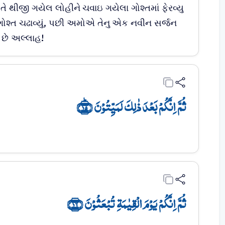
 તે થીજી ગયેલ લોહીને ચવાઇ ગયેલા ગોશ્તમાં ફેરવ્યુ
ગોશ્ત ચઢાવ્યું, પછી અમોએ તેનુ એક નવીન સર્જન
 છે અલ્લાહ!
ثُمَّ اِنَّکُمۡ بَعۡدَ ذٰلِکَ لَمَیِّتُوۡنَ ﴿ؕ۱۵﴾
ثُمَّ اِنَّکُمۡ یَوۡمَ الۡقِیٰمَۃِ تُبۡعَثُوۡنَ ﴿۱۶﴾