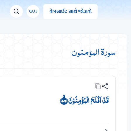
વેબસાઈટ સાથે જોડાવો
GUJ
سورة المؤمنون
قَدۡ اَفۡلَحَ الۡمُؤۡمِنُوۡنَ ۙ﴿۱﴾