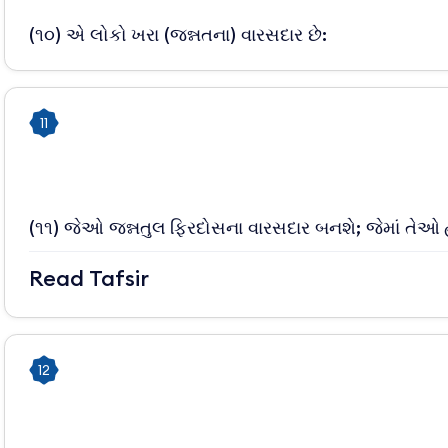
(૧૦) એ લોકો ખરા (જન્નતના) વારસદાર છે:
11
(૧૧) જેઓ જન્નતુલ ફિરદોસના વારસદાર બનશે; જેમાં તેઓ હં
Read Tafsir
12