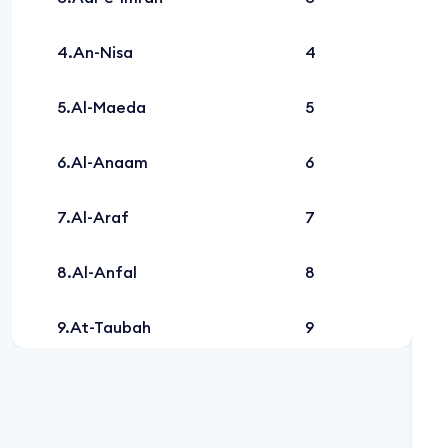
An-Nisa
4
Al-Maeda
5
Al-Anaam
6
Al-Araf
7
Al-Anfal
8
At-Taubah
9
Yunus
10
Hud
11