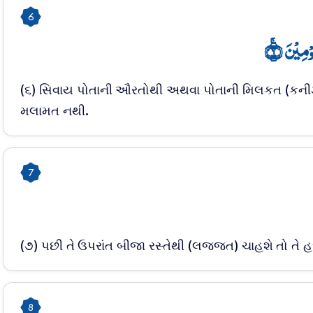
6
وۡمِیۡنَ ۚ﴿۶
(૬) સિવાય પોતાની ઔરતોથી અથવા પોતાની મિલકત (કનીઝ
મલામત નથી.
7
(૭) પછી તે ઉપરાંત બીજા રસ્તેથી (લજ્જત) ચાહશે તો તે 
8