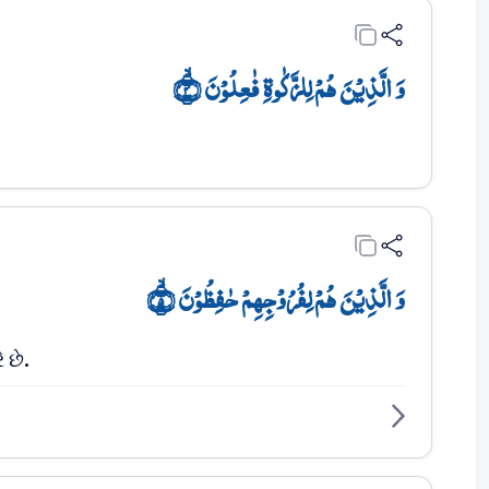
وَ الَّذِیۡنَ ہُمۡ لِلزَّکٰوۃِ فٰعِلُوۡنَ ۙ﴿۴﴾
وَ الَّذِیۡنَ ہُمۡ لِفُرُوۡجِہِمۡ حٰفِظُوۡنَ ۙ﴿۵﴾
 છે.