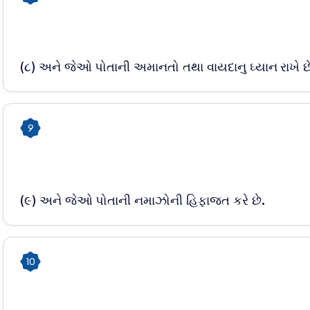
(૮) અને જેઓ પોતાની અમાનતો તથા વાયદાનુ ઘ્યાન રાખે છ
9
(૯) અને જેઓ પોતાની નમાઝોની હિફાજત કરે છે.
10