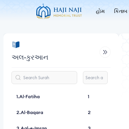
હોમ
કિતાબ 
અલ-કુરઆન
Al-Fatiha
1
Al-Baqara
2
Aal-e-Imran
3