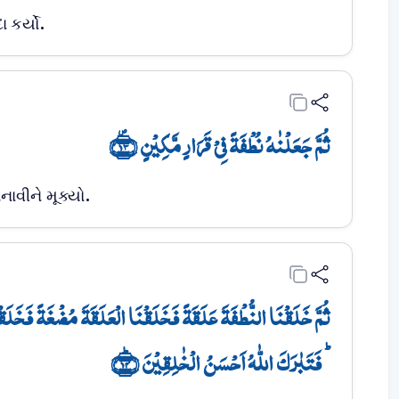
 કર્યો.
ثُمَّ جَعَلۡنٰہُ نُطۡفَۃً فِیۡ قَرَارٍ مَّکِیۡنٍ ﴿۪۱۳﴾
ાવીને મૂક્યો.
ثُمَّ خَلَقۡنَا النُّطۡفَۃَ عَلَقَۃً فَخَلَقۡنَا الۡعَلَقَۃَ مُضۡغَۃً فَخَلَقۡن
ؕ فَتَبٰرَکَ اللّٰہُ اَحۡسَنُ الۡخٰلِقِیۡنَ ﴿ؕ۱۴﴾