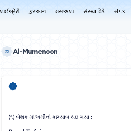
લાઈબ્રેરી
કુરઆન
મસઅલા
સંસ્થા વિષે
સંપર્ક
Al-Mumenoon
23
1
(૧) બેશક મોઅમીનો કામ્યાબ થઇ ગયા :