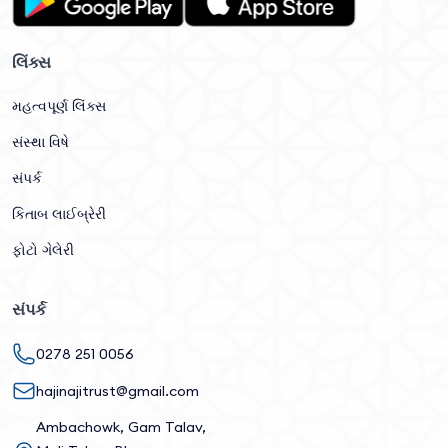
લિંક્સ
મહત્વપૂર્ણ લિંક્સ
સંસ્થા વિષે
સંપર્ક
કિતાબ લાઈબ્રેરી
ફોટો ગેલેરી
સંપર્ક
0278 251 0056
hajinajitrust@gmail.com
Ambachowk, Gam Talav,