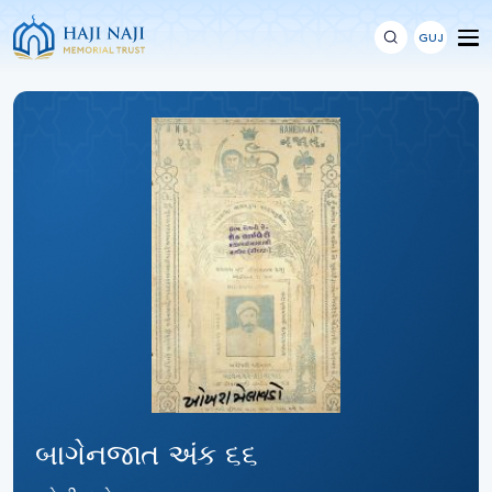
GUJ
બાગેનજાત અંક ૬૬