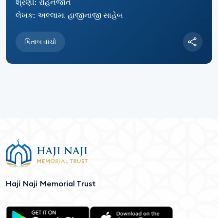
શ્રેણી: રાહેનજાત
લેખક: અલ્લામા હાજીનાજી સાહેબ
કિતાબ વાંચો
Haji Naji Memorial Trust