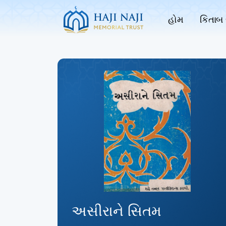
હોમ
કિતાબ 
અસીરાને સિતમ