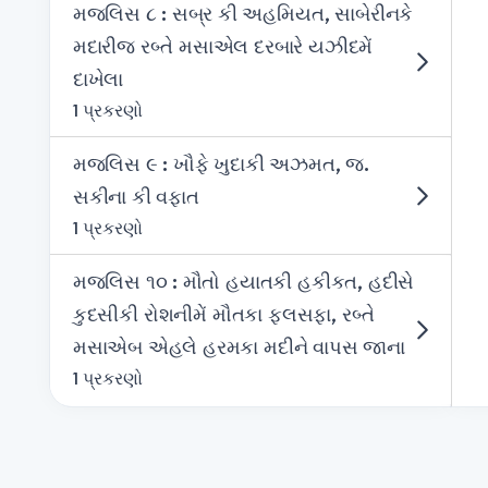
મજલિસ ૮ : સબ્ર કી અહમિયત, સાબેરીનકે
મદારીજ રબ્તે મસાએલ દરબારે યઝીદમેં
દાખેલા
1 પ્રકરણો
મજલિસ ૯ : ખૌફે ખુદાકી અઝમત, જ.
સકીના કી વફાત
1 પ્રકરણો
મજલિસ ૧૦ : મૌતો હયાતકી હકીકત, હદીસે
કુદસીકી રોશનીમેં મૌતકા ફલસફા, રબ્તે
મસાએબ એહલે હરમકા મદીને વાપસ જાના
1 પ્રકરણો