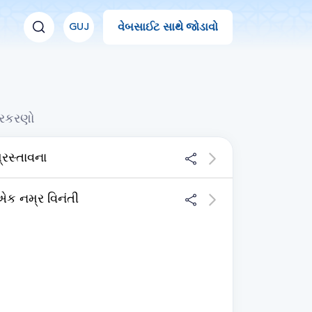
વેબસાઈટ સાથે જોડાવો
GUJ
્રકરણો
્રસ્તાવના
ક નમ્ર વિનંતી