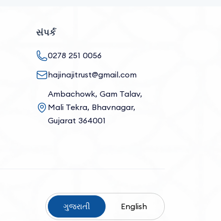
સંપર્ક
0278 251 0056
hajinajitrust@gmail.com
Ambachowk, Gam Talav,
Mali Tekra, Bhavnagar,
Gujarat 364001
ગુજરાતી
English