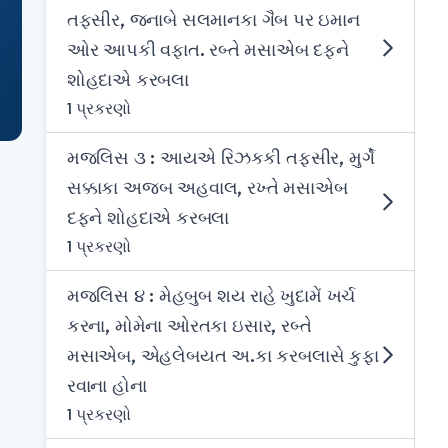
તફસીર, જનાબે સલમાનકા ગૈબ પર ઇમાન
ઓર આપકી વફાત. રબ્તે મસાએબ દફને
શોહદાએ કરબલા
1 પ્રકરણો
મજલિસ ૩ : આયએ રિઝકકી તફસીર, મુર્ગે
સક્કાકા અજબ અહવાલ, રખ્તે મસાએબ
દફને શોહદાએ કરબલા
1 પ્રકરણો
મજલિસ ૪ : મેહબુબ શય રાહે ખુદામેં ખર્ચ
કરના, મોમેના ઓરતકા ઇસાર, રબ્તે
મસાએબ, એહલેબયત અ.કા કરબલાસે કુફા
રવાના હોના
1 પ્રકરણો