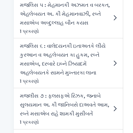
મજલિસ પ : મેહમાનકી અઝમત વ બરકત,
એહલેબયત અ. કી મેહમાનવાઝી, રબ્તે
મસાએબ અબ્દુલ્લાહ બીન કયસ
1 પ્રકરણો
મજલિસ ૬ : વાલેદયનકી ઇતાઅતકે લીયે
કુરઆન વ અહલેબયત કા હુકમ, રબ્તે
મસાએબ, દરબારે ઇબ્ને ઝિયાદમેં
અહલેબયતકે સામને મુખ્તારકા લાના
1 પ્રકરણો
મજલીસ ૭ : ફલસફએ રિઝક, જનાબે
સુલયમાન અ. કી જાનિબસે દાઅવતે આમ,
રબ્તે મસાએબ રાહે શામકી મુસીબતેં
1 પ્રકરણો