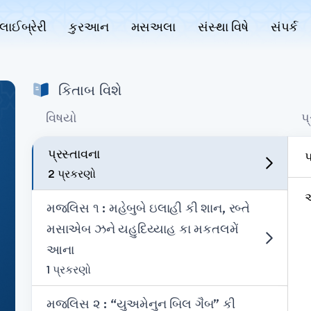
લાઈબ્રેરી
કુરઆન
મસઅલા
સંસ્થા વિષે
સંપર્ક
કિતાબ વિશે
વિષયો
પ
પ્રસ્તાવના
પ
2 પ્રકરણો
એ
મજલિસ ૧ : મહેબુબે ઇલાહી કી શાન, રબ્તે
મસાએબ ઝને યહુદિય્યાહ કા મકતલમેં
આના
1 પ્રકરણો
મજલિસ ૨ : “યુઅમેનુન બિલ ગૈબ” કી