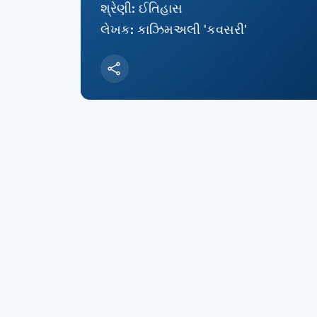
શ્રેણી: ઈતિહાસ
લેખક: કાઝિમઅલી 'કવસરી'