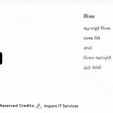
લિંક્સ
મહત્વપૂર્ણ લિંક્સ
સંસ્થા વિષે
સંપર્ક
કિતાબ લાઈબ્રેરી
ફોટો ગેલેરી
s Reserved Credits: