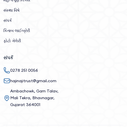
મહત્વપૂર્ણ લિંક્સ
સંસ્થા વિષે
સંપર્ક
કિતાબ લાઈબ્રેરી
ફોટો ગેલેરી
સંપર્ક
0278 251 0056
hajinajitrust@gmail.com
Ambachowk, Gam Talav,
Mali Tekra, Bhavnagar,
Gujarat 364001