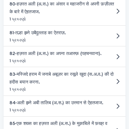
80-हज़रत अली (अ.स.) का अंसार व महाजरीन से अपनी फ़ज़ीलत
के बारे में ऐहतजाज.
1 પ્રકરણો
81-तल्हा इब्ने उबैदुल्लाह का ऐतराज़.
1 પ્રકરણો
82-हज़रत अली (अ.स.) का अपना तआरुफ़ (पहचनवाना).
1 પ્રકરણો
83-मस्जिदे हराम में जनाबे अबूज़र का रसूले खुदा (स.अ.व.) की दो
हदीस बयान करना.
1 પ્રકરણો
84-अली इब्ने अबी तालिब (अ.स.) का उस्मान से ऐहतजाज.
1 પ્રકરણો
85-एक शख्स का हज़रत अली (अ.स.) के मुक़ाबिले में फ़ख्र व