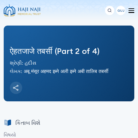
GUJ
ऐहतजाजे तबर्सी (Part 2 of 4)
શ્રેણી: હદીસ
લેખક: अबू मंसूर अहमद इब्ने अली इब्ने अबी तालिब तबर्सी
કિતાબ વિશે
વિષયો