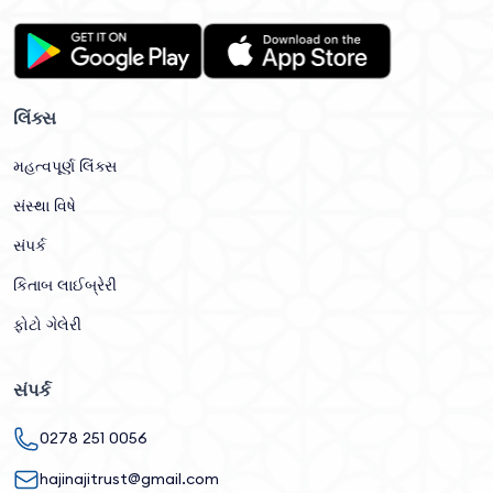
લિંક્સ
મહત્વપૂર્ણ લિંક્સ
સંસ્થા વિષે
સંપર્ક
કિતાબ લાઈબ્રેરી
ફોટો ગેલેરી
સંપર્ક
0278 251 0056
hajinajitrust@gmail.com