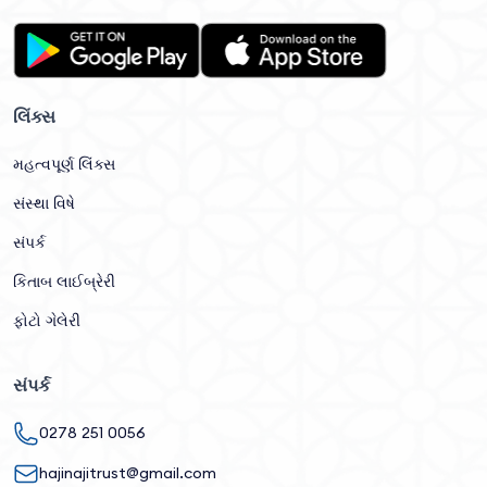
લિંક્સ
મહત્વપૂર્ણ લિંક્સ
સંસ્થા વિષે
સંપર્ક
કિતાબ લાઈબ્રેરી
ફોટો ગેલેરી
સંપર્ક
0278 251 0056
hajinajitrust@gmail.com