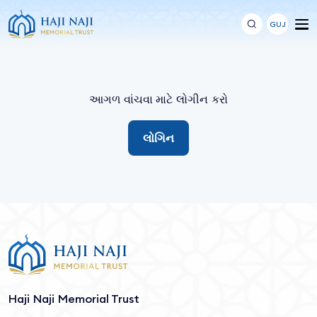
GUJ
આગળ વાંચવા માટે લોગીન કરો
લોગિન
Haji Naji Memorial Trust