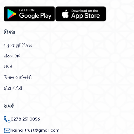
લિંક્સ
મહત્વપૂર્ણ લિંક્સ
સંસ્થા વિષે
સંપર્ક
કિતાબ લાઈબ્રેરી
ફોટો ગેલેરી
સંપર્ક
0278 251 0056
hajinajitrust@gmail.com