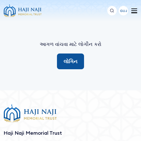
GUJ
આગળ વાંચવા માટે લોગીન કરો
લોગિન
Haji Naji Memorial Trust