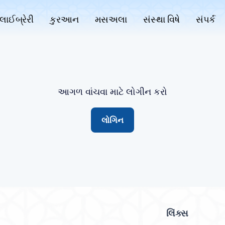
લાઈબ્રેરી
કુરઆન
મસઅલા
સંસ્થા વિષે
સંપર્ક
આગળ વાંચવા માટે લોગીન કરો
લોગિન
લિંક્સ