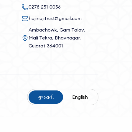
0278 251 0056
hajinajitrust@gmail.com
Ambachowk, Gam Talav,
Mali Tekra, Bhavnagar,
Gujarat 364001
ગુજરાતી
English