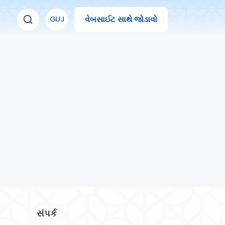
વેબસાઈટ સાથે જોડાવો
GUJ
સંપર્ક