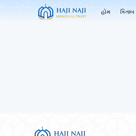
હોમ
કિતાબ 