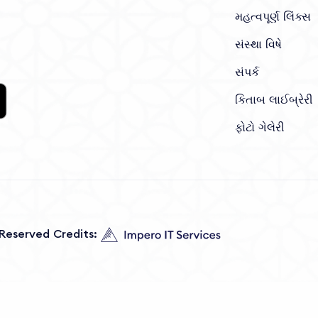
મહત્વપૂર્ણ લિંક્સ
સંસ્થા વિષે
સંપર્ક
કિતાબ લાઈબ્રેરી
ફોટો ગેલેરી
s Reserved Credits: