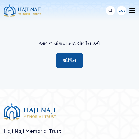
GUJ
આગળ વાંચવા માટે લોગીન કરો
લોગિન
Haji Naji Memorial Trust