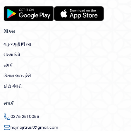
લિંક્સ
મહત્વપૂર્ણ લિંક્સ
સંસ્થા વિષે
સંપર્ક
કિતાબ લાઈબ્રેરી
ફોટો ગેલેરી
સંપર્ક
0278 251 0056
hajinajitrust@gmail.com