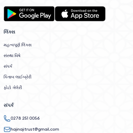
લિંક્સ
મહત્વપૂર્ણ લિંક્સ
સંસ્થા વિષે
સંપર્ક
કિતાબ લાઈબ્રેરી
ફોટો ગેલેરી
સંપર્ક
0278 251 0056
hajinajitrust@gmail.com