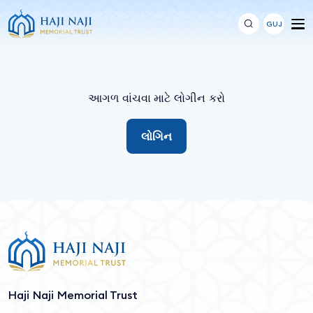
GUJ
આગળ વાંચવા માટે લોગીન કરો
લોગિન
Haji Naji Memorial Trust