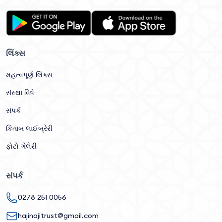
લિંક્સ
મહત્વપૂર્ણ લિંક્સ
સંસ્થા વિષે
સંપર્ક
કિતાબ લાઈબ્રેરી
ફોટો ગેલેરી
સંપર્ક
0278 251 0056
hajinajitrust@gmail.com