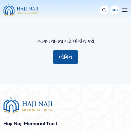
GUJ
આગળ વાંચવા માટે લોગીન કરો
લોગિન
Haji Naji Memorial Trust