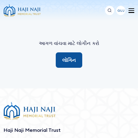
GUJ
આગળ વાંચવા માટે લોગીન કરો
લોગિન
Haji Naji Memorial Trust