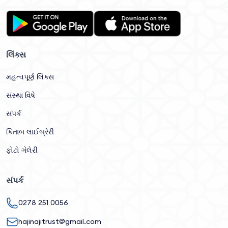
લિંક્સ
મહત્વપૂર્ણ લિંક્સ
સંસ્થા વિષે
સંપર્ક
કિતાબ લાઈબ્રેરી
ફોટો ગેલેરી
સંપર્ક
0278 251 0056
hajinajitrust@gmail.com