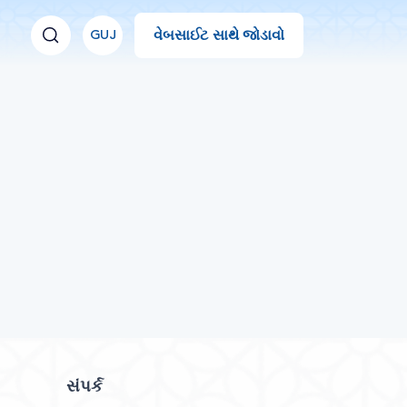
વેબસાઈટ સાથે જોડાવો
GUJ
સંપર્ક