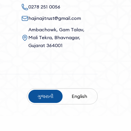
0278 251 0056
hajinajitrust@gmail.com
Ambachowk, Gam Talav,
Mali Tekra, Bhavnagar,
Gujarat 364001
ગુજરાતી
English