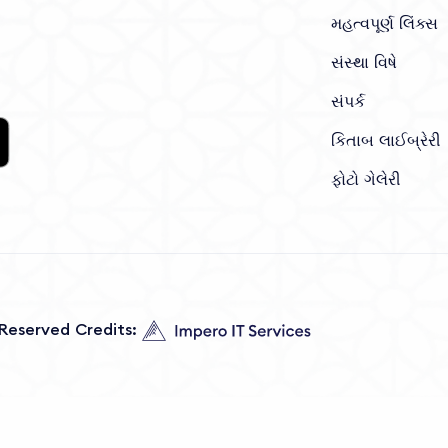
મહત્વપૂર્ણ લિંક્સ
સંસ્થા વિષે
સંપર્ક
કિતાબ લાઈબ્રેરી
ફોટો ગેલેરી
s Reserved Credits: