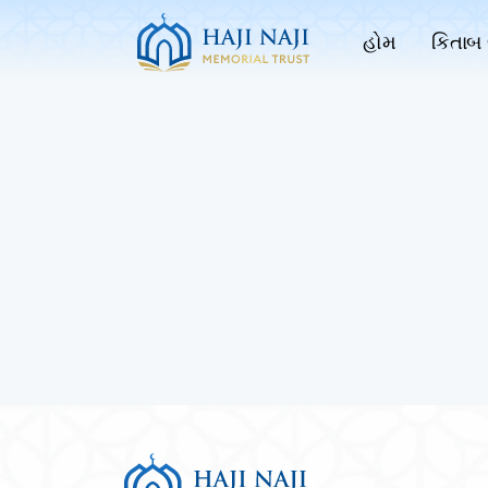
હોમ
કિતાબ 