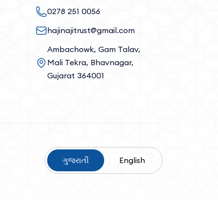
0278 251 0056
hajinajitrust@gmail.com
Ambachowk, Gam Talav,
Mali Tekra, Bhavnagar,
Gujarat 364001
ગુજરાતી
English