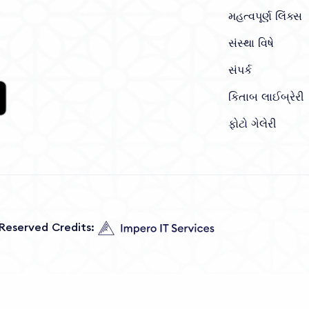
મહત્વપૂર્ણ લિંક્સ
સંસ્થા વિષે
સંપર્ક
કિતાબ લાઈબ્રેરી
ફોટો ગેલેરી
s Reserved Credits: