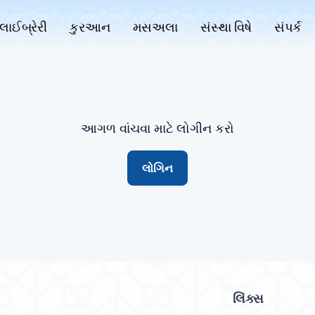
લાઈબ્રેરી
કુરઆન
મસઅલા
સંસ્થા વિષે
સંપર્ક
આગળ વાંચવા માટે લોગીન કરો
લોગિન
લિંક્સ