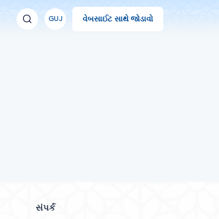
વેબસાઈટ સાથે જોડાવો
GUJ
સંપર્ક