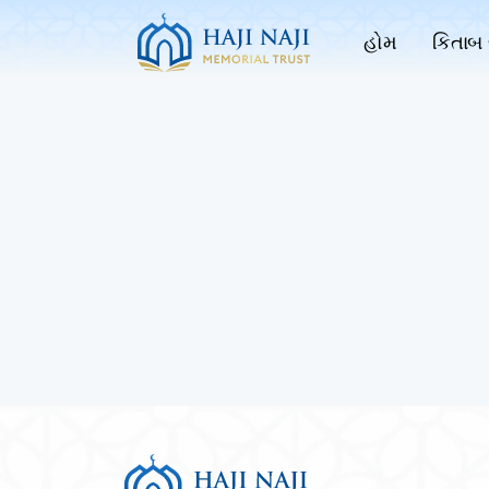
હોમ
કિતાબ 