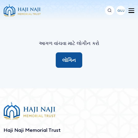
GUJ
આગળ વાંચવા માટે લોગીન કરો
લોગિન
Haji Naji Memorial Trust