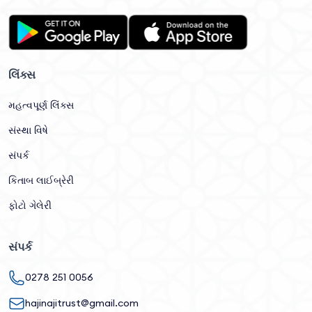
લિંક્સ
મહત્વપૂર્ણ લિંક્સ
સંસ્થા વિષે
સંપર્ક
કિતાબ લાઈબ્રેરી
ફોટો ગેલેરી
સંપર્ક
0278 251 0056
hajinajitrust@gmail.com