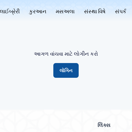
લાઈબ્રેરી
કુરઆન
મસઅલા
સંસ્થા વિષે
સંપર્ક
આગળ વાંચવા માટે લોગીન કરો
લોગિન
લિંક્સ