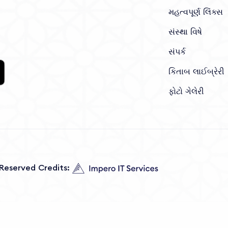
મહત્વપૂર્ણ લિંક્સ
સંસ્થા વિષે
સંપર્ક
કિતાબ લાઈબ્રેરી
ફોટો ગેલેરી
s Reserved Credits: