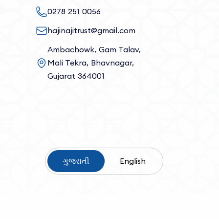
0278 251 0056
hajinajitrust@gmail.com
Ambachowk, Gam Talav,
Mali Tekra, Bhavnagar,
Gujarat 364001
ગુજરાતી
English