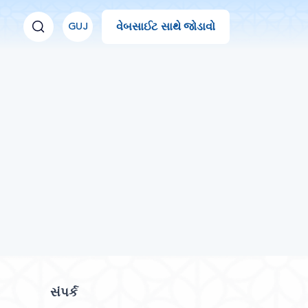
વેબસાઈટ સાથે જોડાવો
GUJ
સંપર્ક