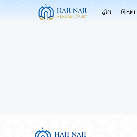
હોમ
કિતાબ 