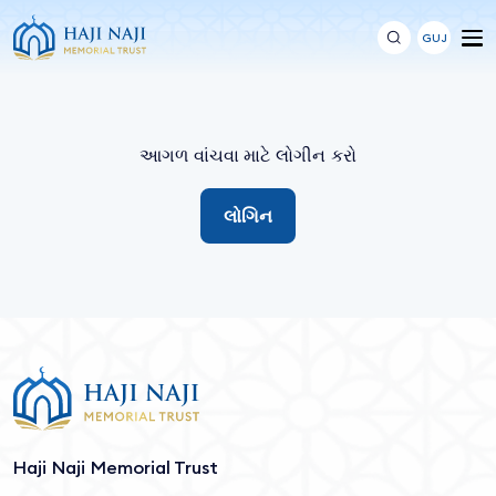
GUJ
આગળ વાંચવા માટે લોગીન કરો
લોગિન
Haji Naji Memorial Trust