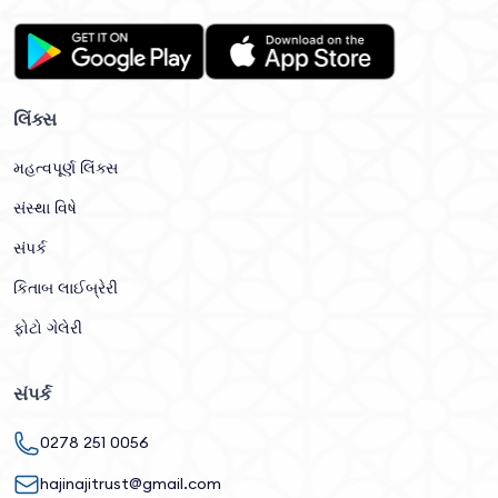
લિંક્સ
મહત્વપૂર્ણ લિંક્સ
સંસ્થા વિષે
સંપર્ક
કિતાબ લાઈબ્રેરી
ફોટો ગેલેરી
સંપર્ક
0278 251 0056
hajinajitrust@gmail.com