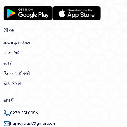
લિંક્સ
મહત્વપૂર્ણ લિંક્સ
સંસ્થા વિષે
સંપર્ક
કિતાબ લાઈબ્રેરી
ફોટો ગેલેરી
સંપર્ક
0278 251 0056
hajinajitrust@gmail.com