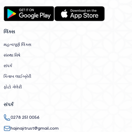
લિંક્સ
મહત્વપૂર્ણ લિંક્સ
સંસ્થા વિષે
સંપર્ક
કિતાબ લાઈબ્રેરી
ફોટો ગેલેરી
સંપર્ક
0278 251 0056
hajinajitrust@gmail.com