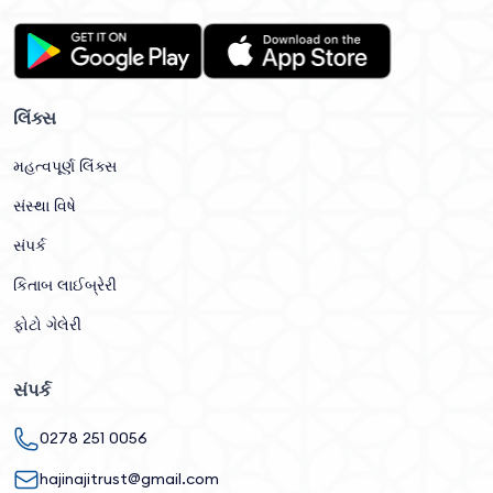
લિંક્સ
મહત્વપૂર્ણ લિંક્સ
સંસ્થા વિષે
સંપર્ક
કિતાબ લાઈબ્રેરી
ફોટો ગેલેરી
સંપર્ક
0278 251 0056
hajinajitrust@gmail.com