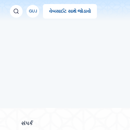
વેબસાઈટ સાથે જોડાવો
GUJ
સંપર્ક