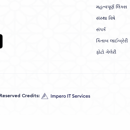
મહત્વપૂર્ણ લિંક્સ
સંસ્થા વિષે
સંપર્ક
કિતાબ લાઈબ્રેરી
ફોટો ગેલેરી
s Reserved Credits: