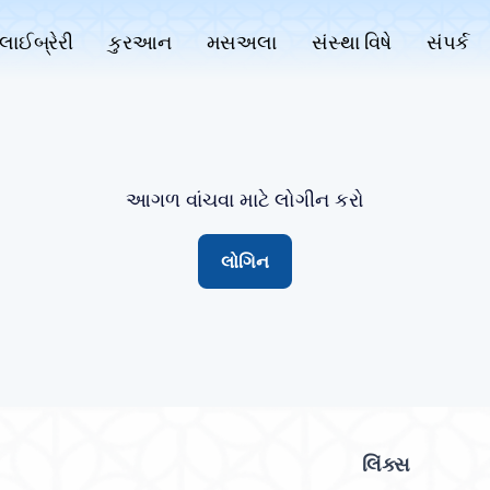
લાઈબ્રેરી
કુરઆન
મસઅલા
સંસ્થા વિષે
સંપર્ક
આગળ વાંચવા માટે લોગીન કરો
લોગિન
લિંક્સ