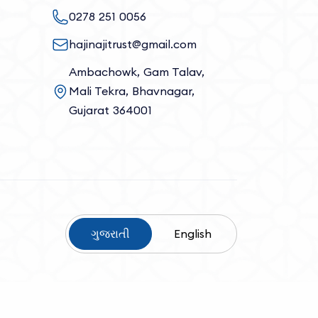
0278 251 0056
hajinajitrust@gmail.com
Ambachowk, Gam Talav,
Mali Tekra, Bhavnagar,
Gujarat 364001
ગુજરાતી
English