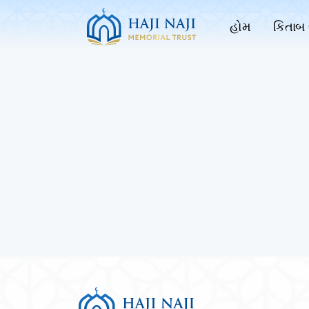
હોમ
કિતાબ 