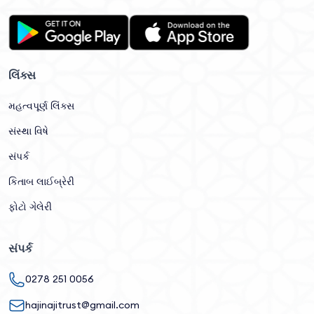
લિંક્સ
મહત્વપૂર્ણ લિંક્સ
સંસ્થા વિષે
સંપર્ક
કિતાબ લાઈબ્રેરી
ફોટો ગેલેરી
સંપર્ક
0278 251 0056
hajinajitrust@gmail.com