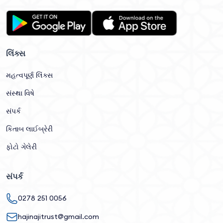
લિંક્સ
મહત્વપૂર્ણ લિંક્સ
સંસ્થા વિષે
સંપર્ક
કિતાબ લાઈબ્રેરી
ફોટો ગેલેરી
સંપર્ક
0278 251 0056
hajinajitrust@gmail.com