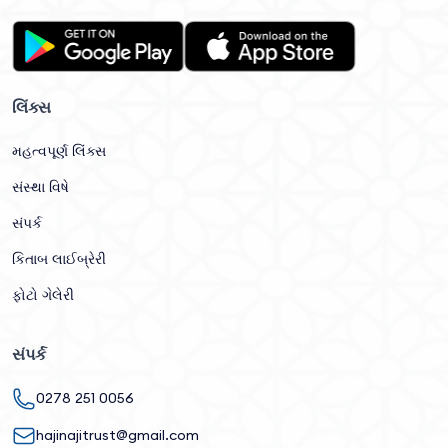
લિંક્સ
મહત્વપૂર્ણ લિંક્સ
સંસ્થા વિષે
સંપર્ક
કિતાબ લાઈબ્રેરી
ફોટો ગેલેરી
સંપર્ક
0278 251 0056
hajinajitrust@gmail.com