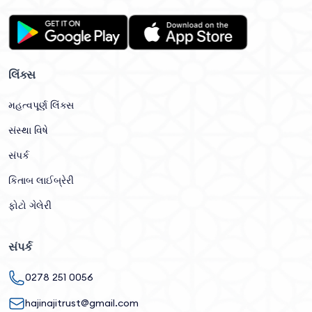
લિંક્સ
મહત્વપૂર્ણ લિંક્સ
સંસ્થા વિષે
સંપર્ક
કિતાબ લાઈબ્રેરી
ફોટો ગેલેરી
સંપર્ક
0278 251 0056
hajinajitrust@gmail.com