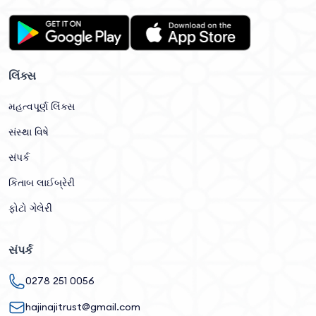
લિંક્સ
મહત્વપૂર્ણ લિંક્સ
સંસ્થા વિષે
સંપર્ક
કિતાબ લાઈબ્રેરી
ફોટો ગેલેરી
સંપર્ક
0278 251 0056
hajinajitrust@gmail.com