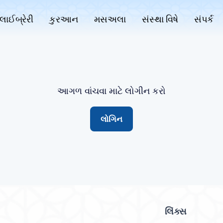
લાઈબ્રેરી
કુરઆન
મસઅલા
સંસ્થા વિષે
સંપર્ક
આગળ વાંચવા માટે લોગીન કરો
લોગિન
લિંક્સ