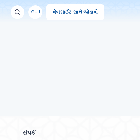
વેબસાઈટ સાથે જોડાવો
GUJ
સંપર્ક