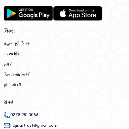
લિંક્સ
મહત્વપૂર્ણ લિંક્સ
સંસ્થા વિષે
સંપર્ક
કિતાબ લાઈબ્રેરી
ફોટો ગેલેરી
સંપર્ક
0278 251 0056
hajinajitrust@gmail.com