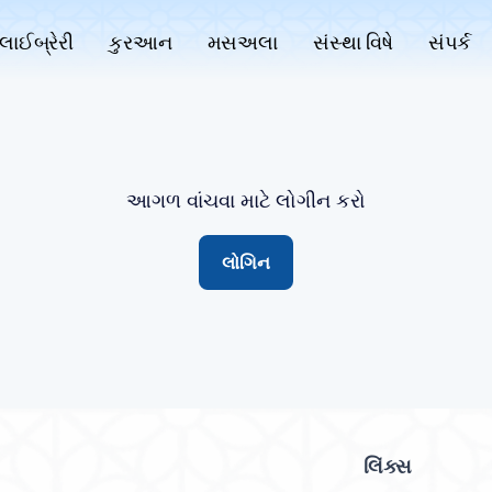
લાઈબ્રેરી
કુરઆન
મસઅલા
સંસ્થા વિષે
સંપર્ક
આગળ વાંચવા માટે લોગીન કરો
લોગિન
લિંક્સ