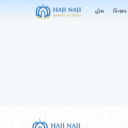
હોમ
કિતાબ 