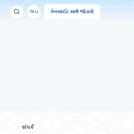
વેબસાઈટ સાથે જોડાવો
GUJ
સંપર્ક