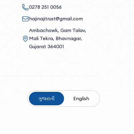
0278 251 0056
hajinajitrust@gmail.com
Ambachowk, Gam Talav,
Mali Tekra, Bhavnagar,
Gujarat 364001
ગુજરાતી
English