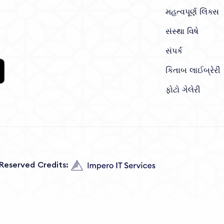
મહત્વપૂર્ણ લિંક્સ
સંસ્થા વિષે
સંપર્ક
કિતાબ લાઈબ્રેરી
ફોટો ગેલેરી
s Reserved Credits: